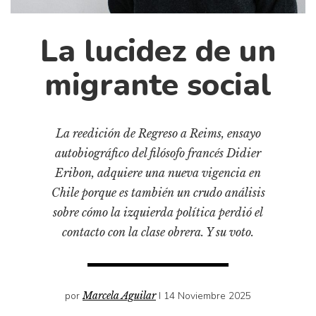
Cultura
Diccionario portátil de la literatura chilena
La lucidez de un
Documentos
Fragmentos
migrante social
Gran reserva
Historia
La reedición de Regreso a Reims, ensayo
Historia material de los libros
autobiográfico del filósofo francés Didier
Lagunas mentales
Eribon, adquiere una nueva vigencia en
Libros
Chile porque es también un crudo análisis
Libros usados
sobre cómo la izquierda política perdió el
contacto con la clase obrera. Y su voto.
Literatura
Medioambiente
Narrativas visuales
por
Marcela Aguilar
I 14 Noviembre 2025
Pensamiento