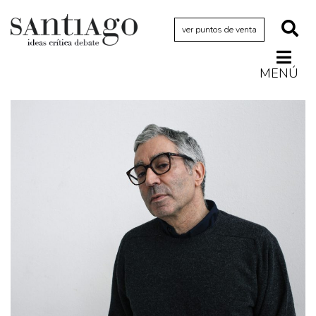
ver puntos de venta
MENÚ
Actualidad
Archivo Cenfoto-UDP
Arquetipos de situación
Artes visuales
Ciencia
Cine y televisión
Ciudad
Cómics
Críticas