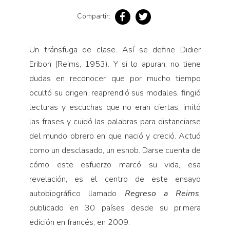
Pensamiento ilustrado
Compartir:
Personaje
Personajes secundarios
Un tránsfuga de clase. Así se define Didier
Política
Eribon (Reims, 1953). Y si lo apuran, no tiene
Relecturas
dudas en reconocer que por mucho tiempo
ocultó su origen, reaprendió sus modales, fingió
Sociedad
lecturas y escuchas que no eran ciertas, imitó
Turismo accidental
las frases y cuidó las palabras para distanciarse
Vidas paralelas
del mundo obrero en que nació y creció. Actuó
Voces y lecturas
como un desclasado, un esnob. Darse cuenta de
cómo este esfuerzo marcó su vida, esa
revelación, es el centro de este ensayo
autobiográfico llamado
Regreso a Reims
,
publicado en 30 países desde su primera
edición en francés, en 2009.