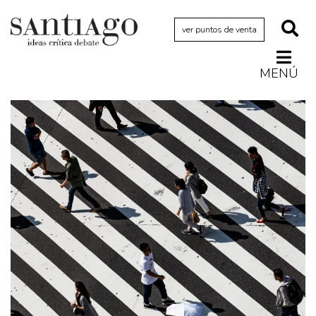
ver puntos de venta
MENÚ
Actualidad
Archivo Cenfoto-UDP
Arquetipos de situación
Artes visuales
Ciencia
Cine y televisión
Ciudad
Cómics
Críticas