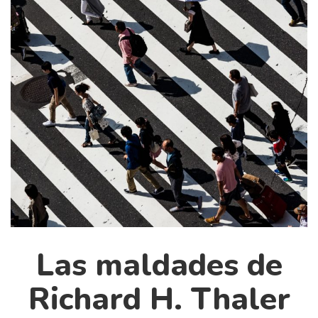
Cultura
Diccionario portátil de la literatura chilena
Documentos
Fragmentos
Gran reserva
Historia
Historia material de los libros
Lagunas mentales
Libros
Libros usados
Literatura
Las maldades de
Medioambiente
Narrativas visuales
Richard H. Thaler
Pensamiento