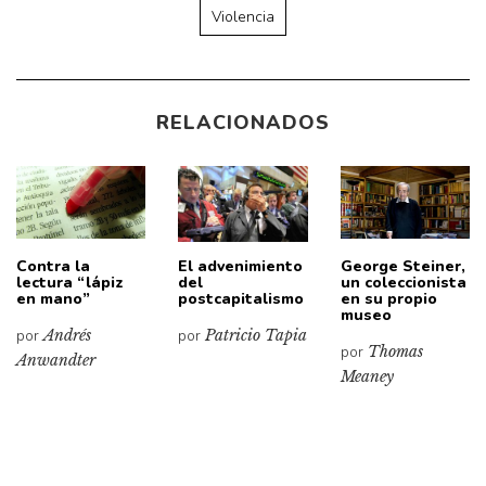
Violencia
RELACIONADOS
Contra la
El advenimiento
George Steiner,
lectura “lápiz
del
un coleccionista
en mano”
postcapitalismo
en su propio
museo
por
Andrés
por
Patricio Tapia
por
Thomas
Anwandter
Meaney