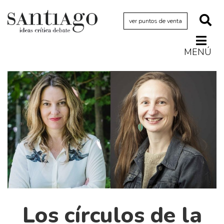
ver puntos de venta
MENÚ
Actualidad
Archivo Cenfoto-UDP
Arquetipos de situación
Artes visuales
Ciencia
Cine y televisión
Ciudad
Cómics
Críticas
Los círculos de la