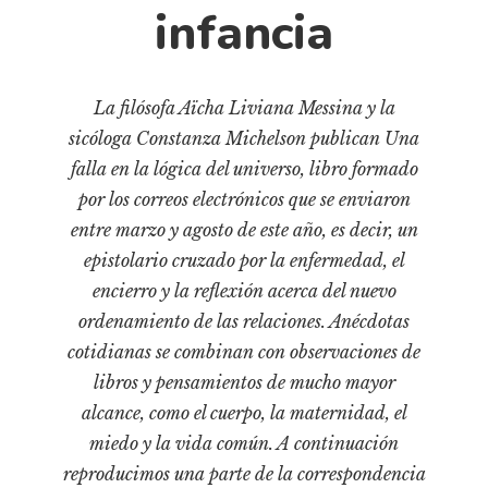
Cultura
infancia
Diccionario portátil de la literatura chilena
Documentos
Fragmentos
La filósofa Aïcha Liviana Messina y la
sicóloga Constanza Michelson publican Una
Gran reserva
falla en la lógica del universo, libro formado
Historia
por los correos electrónicos que se enviaron
Historia material de los libros
entre marzo y agosto de este año, es decir, un
Lagunas mentales
epistolario cruzado por la enfermedad, el
Libros
encierro y la reflexión acerca del nuevo
ordenamiento de las relaciones. Anécdotas
Libros usados
cotidianas se combinan con observaciones de
Literatura
libros y pensamientos de mucho mayor
Medioambiente
alcance, como el cuerpo, la maternidad, el
Narrativas visuales
miedo y la vida común. A continuación
Pensamiento
reproducimos una parte de la correspondencia