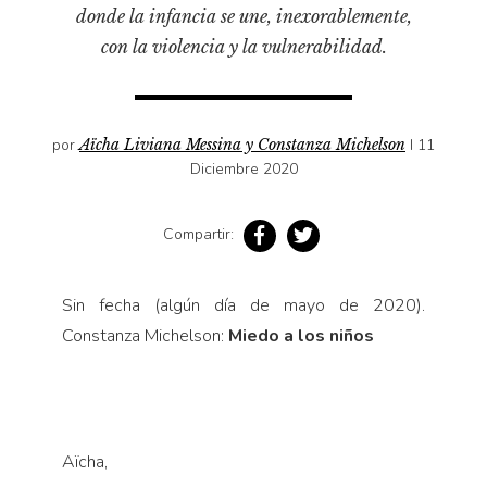
Pensamiento ilustrado
donde la infancia se une, inexorablemente,
Personaje
con la violencia y la vulnerabilidad.
Personajes secundarios
Política
por
Aïcha Liviana Messina y Constanza Michelson
I 11
Relecturas
Diciembre 2020
Sociedad
Turismo accidental
Compartir:
Vidas paralelas
Voces y lecturas
Sin fecha (algún día de mayo de 2020).
Constanza Michelson:
Miedo a los niños
Aïcha,