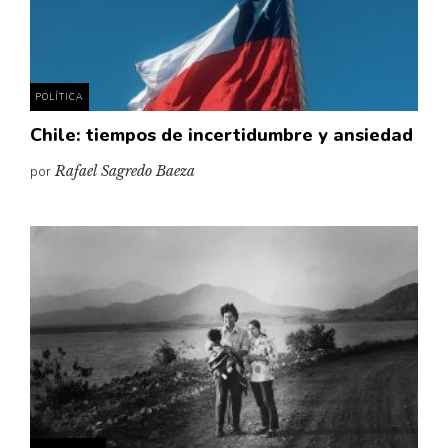
Pensamiento ilustrado
Personaje
Personajes secundarios
POLÍTICA
Política
Chile: tiempos de incertidumbre y ansiedad
Relecturas
por
Rafael Sagredo Baeza
Sociedad
Turismo accidental
Vidas paralelas
Voces y lecturas