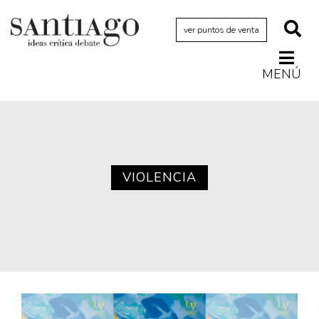
ver puntos de venta
MENÚ
Actualidad
Archivo Cenfoto-UDP
Arquetipos de situación
Artes visuales
VIOLENCIA
Ciencia
Cine y televisión
Ciudad
Cómics
Críticas