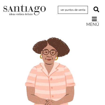
ver puntos de venta
MENÚ
Actualidad
Archivo Cenfoto-UDP
Arquetipos de situación
Artes visuales
Ciencia
Cine y televisión
Ciudad
Cómics
Críticas