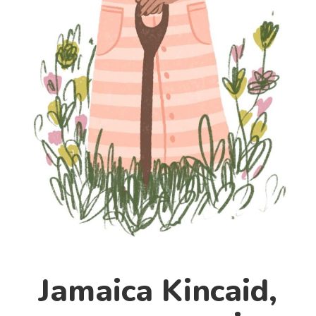
Cultura
Diccionario portátil de la literatura chilena
Documentos
Fragmentos
Gran reserva
Historia
Historia material de los libros
Lagunas mentales
Libros
Libros usados
Literatura
Medioambiente
Jamaica Kincaid,
Narrativas visuales
Pensamiento