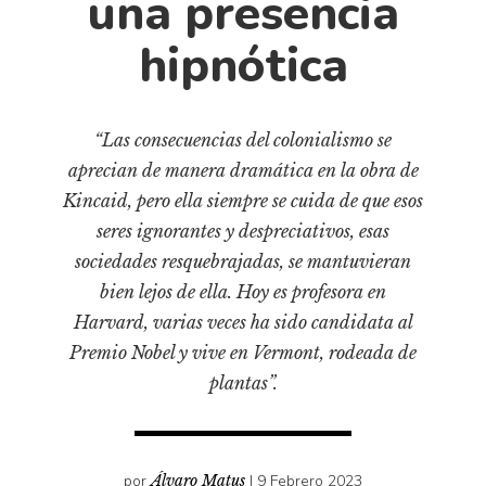
una presencia
Pensamiento ilustrado
hipnótica
Personaje
Personajes secundarios
Política
“Las consecuencias del colonialismo se
Relecturas
aprecian de manera dramática en la obra de
Sociedad
Kincaid, pero ella siempre se cuida de que esos
seres ignorantes y despreciativos, esas
Turismo accidental
sociedades resquebrajadas, se mantuvieran
Vidas paralelas
bien lejos de ella. Hoy es profesora en
Voces y lecturas
Harvard, varias veces ha sido candidata al
Premio Nobel y vive en Vermont, rodeada de
plantas”.
por
Álvaro Matus
I 9 Febrero 2023