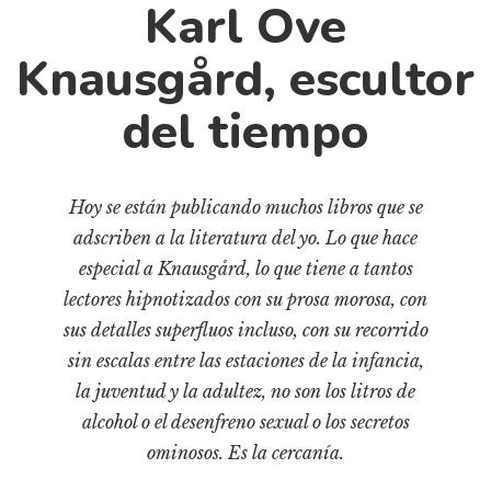
Cultura
Karl Ove
Diccionario portátil de la literatura chilena
Knausgård, escultor
Documentos
Fragmentos
del tiempo
Gran reserva
Historia
Hoy se están publicando muchos libros que se
Historia material de los libros
adscriben a la literatura del yo. Lo que hace
Lagunas mentales
especial a Knausgård, lo que tiene a tantos
Libros
lectores hipnotizados con su prosa morosa, con
Libros usados
sus detalles superfluos incluso, con su recorrido
sin escalas entre las estaciones de la infancia,
Literatura
la juventud y la adultez, no son los litros de
Medioambiente
alcohol o el desenfreno sexual o los secretos
Narrativas visuales
ominosos. Es la cercanía.
Pensamiento