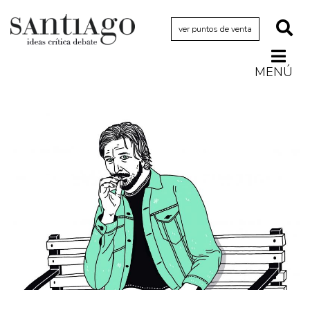
ver puntos de venta
MENÚ
Actualidad
Archivo Cenfoto-UDP
Arquetipos de situación
Artes visuales
Ciencia
Cine y televisión
Ciudad
Cómics
Críticas