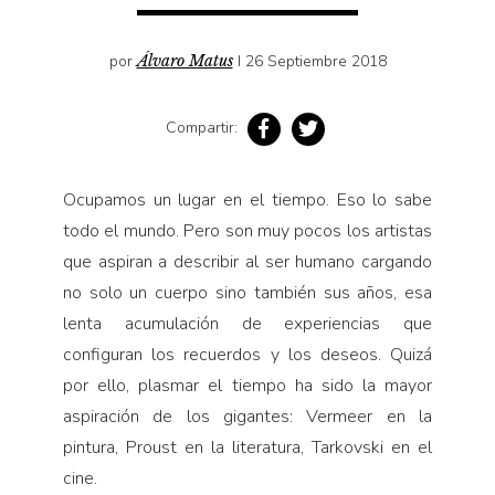
Pensamiento ilustrado
Personaje
por
Álvaro Matus
I 26 Septiembre 2018
Personajes secundarios
Política
Compartir:
Relecturas
Ocupamos un lugar en el tiempo. Eso lo sabe
Sociedad
todo el mundo. Pero son muy pocos los artistas
Turismo accidental
que aspiran a describir al ser humano cargando
Vidas paralelas
no solo un cuerpo sino también sus años, esa
Voces y lecturas
lenta acumulación de experiencias que
configuran los recuerdos y los deseos. Quizá
por ello, plasmar el tiempo ha sido la mayor
aspiración de los gigantes: Vermeer en la
pintura, Proust en la literatura, Tarkovski en el
cine.