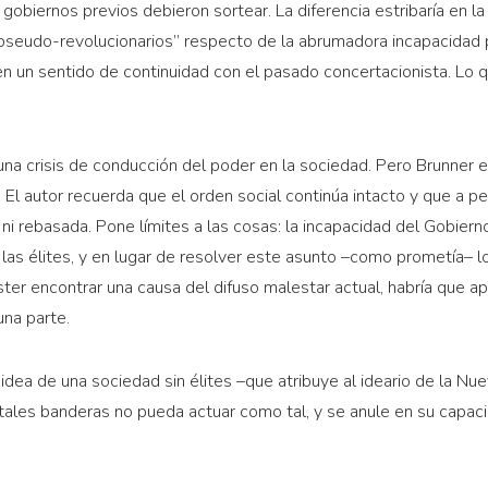
gobiernos previos debieron sortear. La diferencia estribaría en la
seudo-revolucionarios” respecto de la abrumadora incapacidad po
a en un sentido de continuidad con el pasado concertacionista. Lo
na crisis de conducción del poder en la sociedad. Pero Brunner e
al. El autor recuerda que el orden social continúa intacto y que a 
 ni rebasada. Pone límites a las cosas: la incapacidad del Gobiern
 las élites, y en lugar de resolver este asunto –como prometía– lo
ter encontrar una causa del difuso malestar actual, habría que ap
una parte.
 idea de una sociedad sin élites –que atribuye al ideario de la N
e tales banderas no pueda actuar como tal, y se anule en su capac