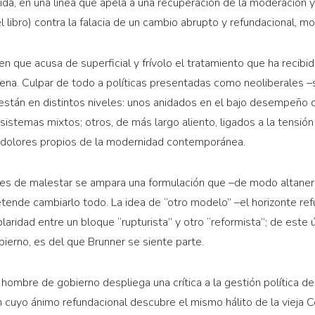
lida, en una línea que apela a una recuperación de la moderación y
 libro) contra la falacia de un cambio abrupto y refundacional, mot
en que acusa de superficial y frívolo el tratamiento que ha recibi
lena. Culpar de todo a políticas presentadas como neoliberales –s
están en distintos niveles: unos anidados en el bajo desempeño d
sistemas mixtos; otros, de más largo aliento, ligados a la tensió
s dolores propios de la modernidad contemporánea.
eles de malestar se ampara una formulación que –de modo altaner
pretende cambiarlo todo. La idea de “otro modelo” –el horizonte re
laridad entre un bloque “rupturista” y otro “reformista”; de este ú
ierno, es del que Brunner se siente parte.
ombre de gobierno despliega una crítica a la gestión política del
en cuyo ánimo refundacional descubre el mismo hálito de la vieja C