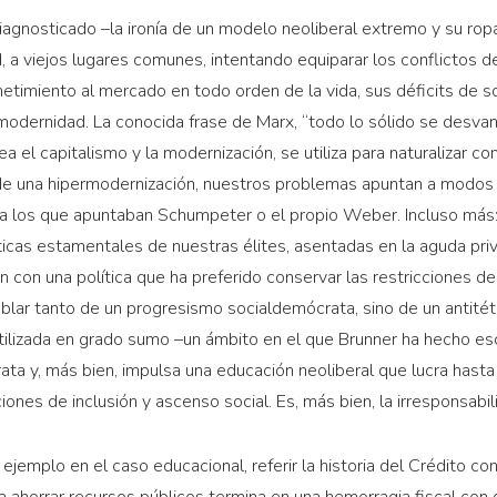
iagnosticado –la ironía de un modelo neoliberal extremo y su rop
, a viejos lugares comunes, intentando equiparar los conflictos d
etimiento al mercado en todo orden de la vida, sus déficits de so
odernidad. La conocida frase de Marx, “todo lo sólido se desvane
 el capitalismo y la modernización, se utiliza para naturalizar con
s de una hipermodernización, nuestros problemas apuntan a modo
a los que apuntaban Schumpeter o el propio Weber. Incluso más:
ácticas estamentales de nuestras élites, asentadas en la aguda pri
ón con una política que ha preferido conservar las restricciones 
ablar tanto de un progresismo socialdemócrata, sino de un antitét
ilizada en grado sumo –un ámbito en el que Brunner ha hecho es
a y, más bien, impulsa una educación neoliberal que lucra hasta e
iones de inclusión y ascenso social. Es, más bien, la irresponsabil
r ejemplo en el caso educacional, referir la historia del Crédito 
 a ahorrar recursos públicos termina en una hemorragia fiscal con 