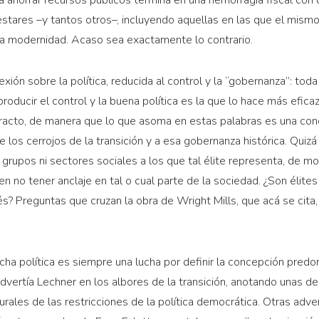
estares –y tantos otros–, incluyendo aquellas en las que el mismo
a modernidad. Acaso sea exactamente lo contrario.
ión sobre la política, reducida al control y la “gobernanza”: toda 
producir el control y la buena política es la que lo hace más efica
tracto, de manera que
lo que asoma en estas palabras es una conc
e los cerrojos de la transición y a esa gobernanza histórica. Quizá
 grupos ni sectores sociales a los que tal élite representa, de m
en
no tener anclaje en tal o cual parte de la sociedad. ¿Son élite
s? Preguntas que cruzan la obra de Wright Mills, que acá se cita
cha política es siempre una lucha por definir la concepción pred
 advertía Lechner en los albores de la transición, anotando unas 
urales de las restricciones de la política democrática. Otras adv