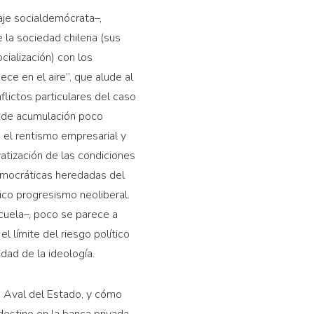
aje socialdemócrata–,
e la sociedad chilena (sus
cialización) con los
ce en el aire”, que alude al
flictos particulares del caso
s de acumulación poco
 el rentismo empresarial y
vatización de las condiciones
democráticas heredadas del
ico progresismo neoliberal.
cuela–, poco se parece a
l límite del riesgo político
idad de la ideología.
con Aval del Estado, y cómo
destino en la banca privada.