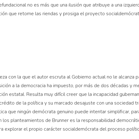
refundacional no es más que una ilusión que atribuye a una izquier
ción que retome las riendas y prosiga el proyecto socialdemócrat
a con la que el autor escruta al Gobierno actual no le alcanza p
ansición a la democracia ha impuesto, por más de dos décadas y 
ración estatal. Resulta muy difícil creer que la incapacidad gubern
rédito de la política y su marcado desajuste con una sociedad t
ítica que ningún demócrata genuino puede intentar simplificar, pa
 los planteamientos de Brunner es la responsabilidad democrátic
ara explorar el propio carácter socialdemócrata del proceso políti