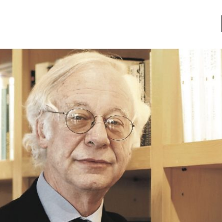
a
Libros usados
nario portátil de la literatura
a
Literatura
entos
Medioambiente
entos
Narrativas visuales
reserva
Pensamiento
ia
Pensamiento ilustrado
ia material de los libros
Personaje
as mentales
Personajes secundarios
Política