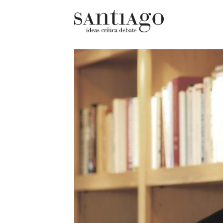
Cultur
Actualidad
Diccio
Archivo Cenfoto-UDP
chilen
Arquetipos de situación
Docum
Artes visuales
Fragm
Ciencia
Gran 
Cine y televisión
Histor
Ciudad
Histor
Cómics
Lagun
Críticas
Libros