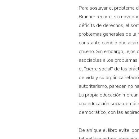
Para soslayar el problema d
Brunner recurre, sin novedad
déficits de derechos, el som
problemas generales de la m
constante cambio que acarrea
chileno. Sin embargo, lejo
asociables a los problemas 
el “cierre social” de las pr
de vida y su orgánica relaci
autoritarismo, parecen no h
La propia educación mercant
una educación socialdemócrat
democrático, con las aspirac
De ahí que el libro evite, po
tal política estatal abocada