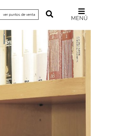
ver puntos de venta
MENÚ
Relecturas
Sociedad
Turismo accidental
Vidas paralelas
Voces y lecturas