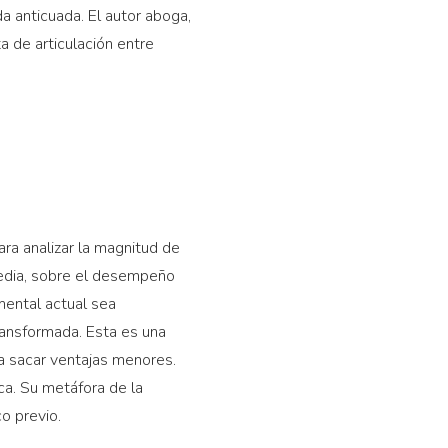
da anticuada. El autor aboga,
a de articulación entre
ara analizar la magnitud de
media, sobre el desempeño
amental actual sea
ransformada. Esta es una
ra sacar ventajas menores.
a. Su metáfora de la
co previo.