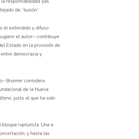
 la responsabilidad (las
ejado de “ilusión”.
do el extendido y difuso
ugiere el autor–, contribuye
el Estado en la provisión de
n entre democracia y
o– Brunner considera
fundacional de la Nueva
ltimo, justo el que ha sido
 bloque rupturista. Una a
oncertación, y hasta las