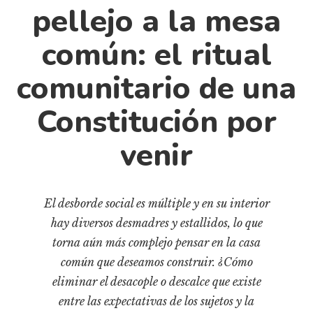
Cultura
pellejo a la mesa
Diccionario portátil de la literatura chilena
común: el ritual
Documentos
Fragmentos
comunitario de una
Gran reserva
Constitución por
Historia
Historia material de los libros
venir
Lagunas mentales
Libros
El desborde social es múltiple y en su interior
Libros usados
hay diversos desmadres y estallidos, lo que
Literatura
torna aún más complejo pensar en la casa
Medioambiente
común que deseamos construir. ¿Cómo
Narrativas visuales
eliminar el desacople o descalce que existe
Pensamiento
entre las expectativas de los sujetos y la