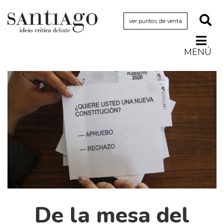
ver puntos de venta
MENÚ
Actualidad
Archivo Cenfoto-UDP
Arquetipos de situación
Artes visuales
Ciencia
Cine y televisión
Ciudad
Cómics
Críticas
De la mesa del