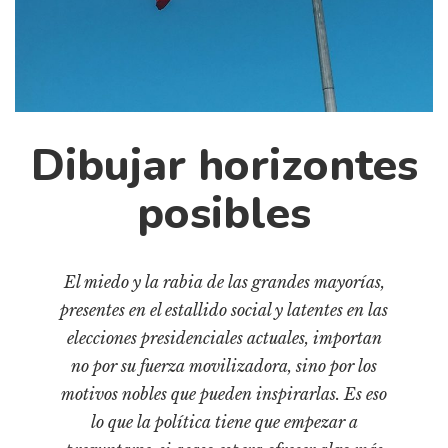
Cultura
Diccionario portátil de la literatura chilena
Documentos
Fragmentos
Gran reserva
Dibujar horizontes
Historia
Historia material de los libros
posibles
Lagunas mentales
Libros
El miedo y la rabia de las grandes mayorías,
Libros usados
presentes en el estallido social y latentes en las
Literatura
elecciones presidenciales actuales, importan
Medioambiente
no por su fuerza movilizadora, sino por los
motivos nobles que pueden inspirarlas. Es eso
Narrativas visuales
lo que la política tiene que empezar a
Pensamiento