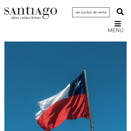
ver puntos de venta
MENÚ
Actualidad
Archivo Cenfoto-UDP
Arquetipos de situación
Artes visuales
Ciencia
Cine y televisión
Ciudad
Cómics
Críticas