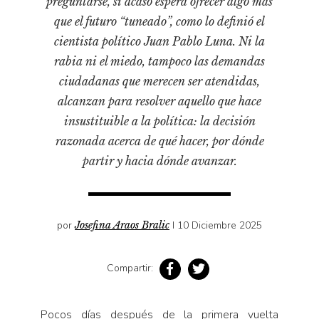
preguntarse, si acaso espera ofrecer algo más
Pensamiento ilustrado
que el futuro “tuneado”, como lo definió el
Personaje
cientista político Juan Pablo Luna. Ni la
Personajes secundarios
rabia ni el miedo, tampoco las demandas
Política
ciudadanas que merecen ser atendidas,
alcanzan para resolver aquello que hace
Relecturas
insustituible a la política: la decisión
Sociedad
razonada acerca de qué hacer, por dónde
Turismo accidental
partir y hacia dónde avanzar.
Vidas paralelas
Voces y lecturas
por
Josefina Araos Bralic
I 10 Diciembre 2025
Compartir:
Pocos días después de la primera vuelta