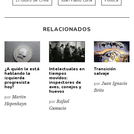
El futuro de Chile
Juan Pablo Luna
Política
RELACIONADOS
¿A quién le está
Intelectuales en
Transición
hablando la
tiempos
salvaje
izquierda
movidos:
progresista
inspectores de
por
Juan Ignacio
hoy?
aves, conejos y
Brito
huevos
por
Martín
por
Rafael
Hopenhayn
Gumucio