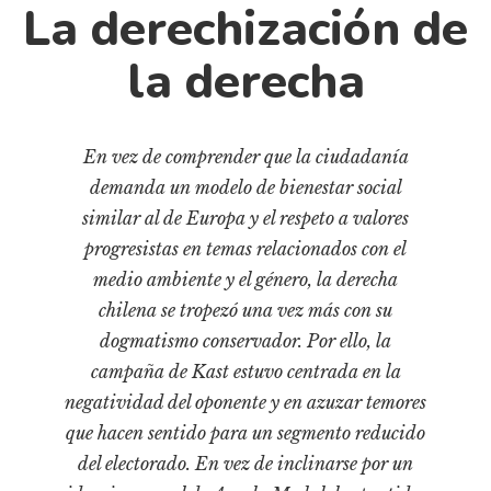
Cultura
La derechización de
Diccionario portátil de la literatura chilena
la derecha
Documentos
Fragmentos
Gran reserva
En vez de comprender que la ciudadanía
Historia
demanda un modelo de bienestar social
Historia material de los libros
similar al de Europa y el respeto a valores
Lagunas mentales
progresistas en temas relacionados con el
medio ambiente y el género, la derecha
Libros
chilena se tropezó una vez más con su
Libros usados
dogmatismo conservador. Por ello, la
Literatura
campaña de Kast estuvo centrada en la
Medioambiente
negatividad del oponente y en azuzar temores
Narrativas visuales
que hacen sentido para un segmento reducido
del electorado. En vez de inclinarse por un
Pensamiento