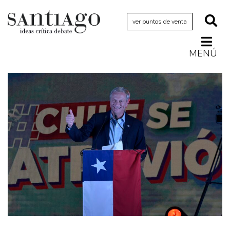
ver puntos de venta
MENÚ
Actualidad
Archivo Cenfoto-UDP
Arquetipos de situación
Artes visuales
Ciencia
Cine y televisión
Ciudad
Cómics
Críticas