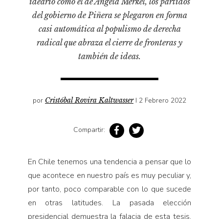
ideario como el de Angela Merkel, los partidos
Pensamiento ilustrado
del gobierno de Piñera se plegaron en forma
Personaje
casi automática al populismo de derecha
Personajes secundarios
radical que abraza el cierre de fronteras y
Política
también de ideas.
Relecturas
Sociedad
por
Cristóbal Rovira Kaltwasser
I 2 Febrero 2022
Turismo accidental
Vidas paralelas
Compartir:
Voces y lecturas
En Chile tenemos una tendencia a pensar que lo
que acontece en nuestro país es muy peculiar y,
por tanto, poco comparable con lo que sucede
en otras latitudes. La pasada elección
presidencial demuestra la falacia de esta tesis,