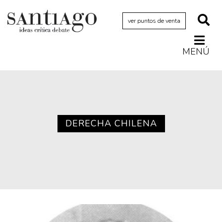
ver puntos de venta
MENÚ
Actualidad
Archivo Cenfoto-UDP
Arquetipos de situación
Artes visuales
DERECHA CHILENA
Ciencia
Cine y televisión
Ciudad
Cómics
Críticas