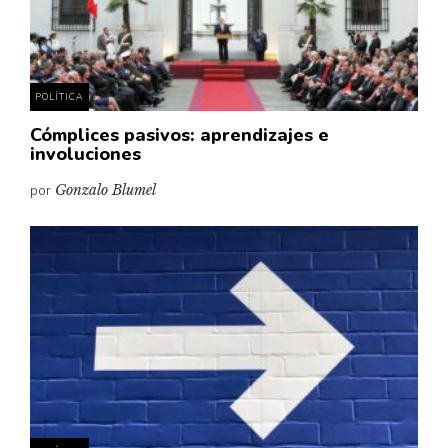
Pensamiento ilustrado
Personaje
Personajes secundarios
POLÍTICA
Política
Cómplices pasivos: aprendizajes e
Relecturas
involuciones
Sociedad
por
Gonzalo Blumel
Turismo accidental
Vidas paralelas
Voces y lecturas