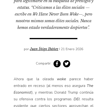
para legitimarse en su búsqueda de prestigio y
Pensamiento ilustrado
estatus. “Criticamos a las élites sociales —
Personaje
escribe en We Have Never Been Woke—, pero
Personajes secundarios
nosotros mismos somos élites sociales. Nunca
Política
hemos estado verdaderamente despiertos”.
Relecturas
Sociedad
por
Juan Íñigo Ibáñez
I 21 Enero 2026
Turismo accidental
Vidas paralelas
Compartir:
Voces y lecturas
Ahora que la oleada
woke
parece haber
entrado en receso (al menos eso asegura
The
Economist
), y mientras Donald Trump continúa
su ofensiva contra los programas
DEI
, resulta
evidente que ciertos sectores aprovechan el