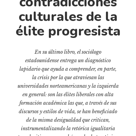
contradicciones
Cultura
Diccionario portátil de la literatura chilena
culturales de la
Documentos
élite progresista
Fragmentos
Gran reserva
Historia
En su último libro, el sociólogo
Historia material de los libros
estadounidense entrega un diagnóstico
Lagunas mentales
lapidario que ayuda a comprender, en parte,
la crisis por la que atraviesan las
Libros
universidades norteamericanas y la izquierda
Libros usados
en general: son las élites liberales con alta
Literatura
formación académica las que, a través de sus
Medioambiente
discursos y estilos de vida, se han beneficiado
de la misma desigualdad que critican,
Narrativas visuales
instrumentalizando la retórica igualitaria
Pensamiento