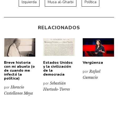
Izquierda
Musa al-Gharbi
Política
RELACIONADOS
Breve historia
Estados Unidos
Vergüenza
con mi abuelo (o
y la civilización
de cuando me
de la
por
Rafael
infectó la
democracia
Gumucio
política)
por
Sebastián
por
Horacio
Hurtado-Torres
Castellanos Moya