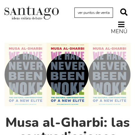
ver puntos de venta
MENÚ
Actualidad
Archivo Cenfoto-UDP
Arquetipos de situación
Artes visuales
Ciencia
Cine y televisión
Ciudad
Cómics
Musa al-Gharbi: las
Críticas