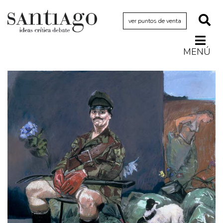
ver puntos de venta
MENÚ
Actualidad
Archivo Cenfoto-UDP
Arquetipos de situación
Artes visuales
Ciencia
Cine y televisión
Ciudad
Cómics
Críticas