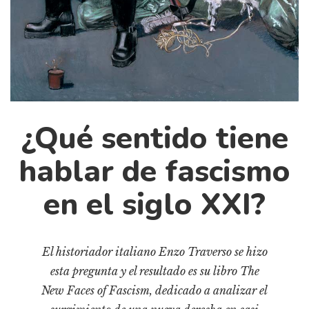
Cultura
Diccionario portátil de la literatura chilena
Documentos
Fragmentos
Gran reserva
Historia
¿Qué sentido tiene
Historia material de los libros
Lagunas mentales
hablar de fascismo
Libros
en el siglo XXI?
Libros usados
Literatura
Medioambiente
El historiador italiano Enzo Traverso se hizo
esta pregunta y el resultado es su libro The
Narrativas visuales
New Faces of Fascism, dedicado a analizar el
Pensamiento