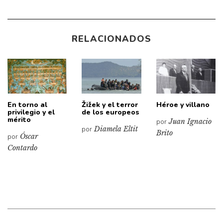
RELACIONADOS
En torno al
Žižek y el terror
Héroe y villano
privilegio y el
de los europeos
mérito
por
Juan Ignacio
por
Diamela Eltit
Brito
por
Óscar
Contardo