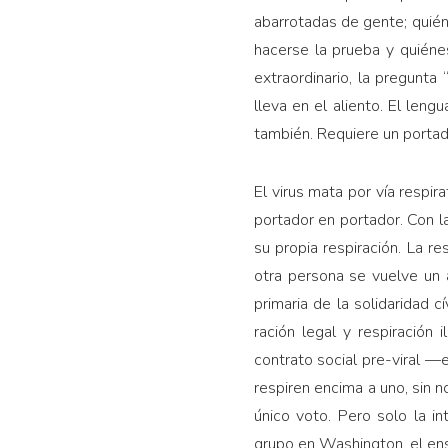
abarrotadas de gente; quié­
hacerse la prue­ba y quién
extraordi­nario, la pregunta
lleva en el aliento. El leng
también. Requiere un portad
El virus mata por vía respir
portador en portador. Con l
su propia respiración. La r
otra persona se vuelve un a
primaria de la solidaridad 
ración legal y respiración 
contrato social pre-viral —e
respiren encima a uno, sin n
único voto. Pero solo la in
grupo en Washington, el en