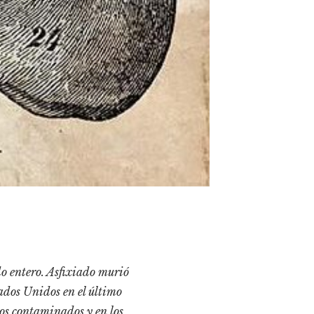
do entero. Asfixiado murió
ados Unidos en el último
elos contaminados y en los