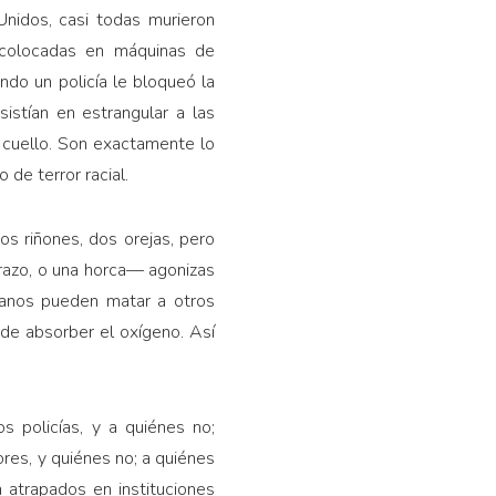
nidos, casi todas murieron
r colocadas en máquinas de
ndo un policía le bloqueó la
sistían en estrangular a las
 cuello. Son exactamente lo
de terror racial.
s riñones, dos orejas, pero
brazo, o una horca— agonizas
manos pueden matar a otros
 de absorber el oxígeno. Así
s policías, y a quiénes no;
res, y quiénes no; a quiénes
 atrapados en instituciones