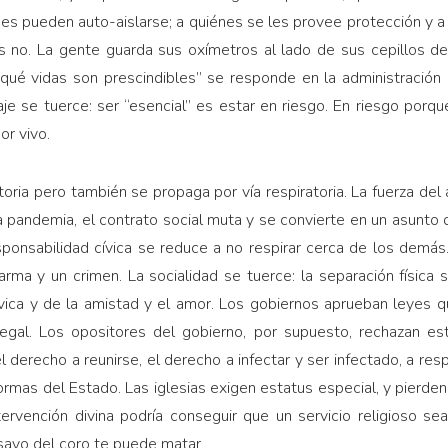
nes pueden auto-aislarse; a quiénes se les provee pro­tección y 
es no. La gente guarda sus oxímetros al lado de sus cepillos 
 “qué vidas son prescindibles” se res­ponde en la administración 
uaje se tuerce: ser “esencial” es estar en riesgo. En riesgo porqu
or vivo.
atoria pero también se propaga por vía respiratoria. La fuerza del 
a pande­mia, el contrato social muta y se convierte en un asunto
esponsabilidad cívica se reduce a no respirar cerca de los demás
rma y un crimen. La socialidad se tuerce: la separación física 
cívica y de la amistad y el amor. Los gobiernos aprueban leyes 
ilegal. Los opositores del go­bierno, por supuesto, rechazan es
l derecho a reunirse, el derecho a infectar y ser infectado, a resp
ormas del Estado. Las iglesias exigen estatus especial, y pier­d
tervención divina podría conseguir que un servi­cio religioso 
sayo del coro te puede matar.