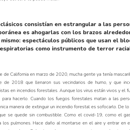
clásicos consistían en estrangular a las person
oránea es ahogarlas con los brazos alrededor
mismo: espectáculos públicos que usan el blo
espiratorias como instrumento de terror racia
rte de California en mar­zo de 2020, mucha gente ya tenía mascari
e de 2018 que llenaron sus vecindarios de humo, y que inc
stas en incendios forestales. Aunque los virus están vivos y el
 para hacerlo. Cuando los fuegos forestales ma­tan a las pers
 única manera de extinguir un incendio forestal es sofocarlo. De lo
que se quede sin combusti­ble. Como el covid-19, como el gas
 los pulmones. Hace daño al montarse en el aire y entrar en el