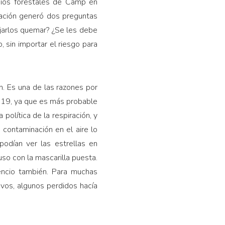
dios forestales de Camp en
iración generó dos preguntas
ejarlos quemar? ¿Se les debe
, sin importar el riesgo para
ón. Es una de las razones por
d-19, ya que es más probable
política de la respiración, y
 contaminación en el aire lo
podían ver las estrellas en
o con la mas­carilla puesta.
lencio también. Para muchas
evos, algunos perdidos hacía