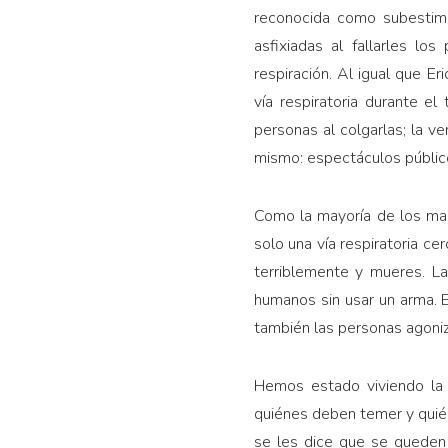
reconocida como subestima
asfixiadas al fallarles l
respiración. Al igual que E
vía res­piratoria durante e
personas al colgarlas; la 
mismo: espectáculos público
Como la mayoría de los mam
solo una vía respiratoria c
terriblemente y mueres. L
humanos sin usar un arma. E
también las personas agoni
Hemos estado viviendo la p
quiénes deben temer y quién
se les dice que se queden 