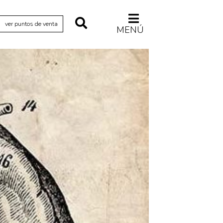
ver puntos de venta
MENÚ
Relecturas
Sociedad
Turismo accidental
Vidas paralelas
Voces y lecturas