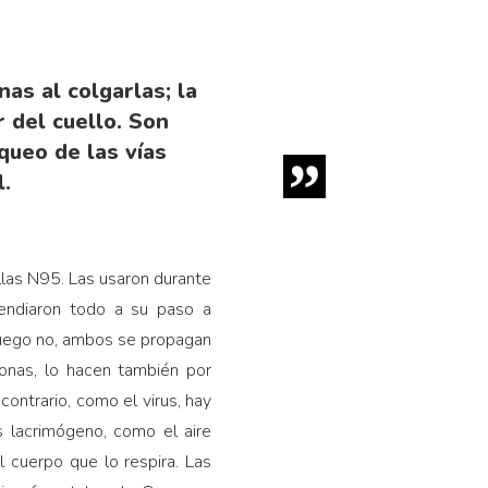
as al colgarlas; la
 del cuello. Son
queo de las vías
l.
llas N95. Las usaron durante
endia­ron todo a su paso a
 fuego no, ambos se propagan
onas, lo hacen también por
 contrario, como el virus, hay
 lacrimógeno, como el aire
 cuerpo que lo respira. Las