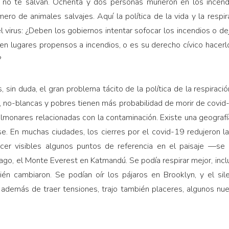
o no te salvan. Ochenta y dos personas murieron en los incen
ro de animales salvajes. Aquí la política de la vida y la resp
l virus: ¿Deben los gobiernos intentar sofocar los incendios o d
r en lugares propensos a incendios, o es su derecho cívico hacerlo
?
, sin duda, el gran pro­blema tácito de la política de la respiraci
, no-blancas y pobres tienen más probabilidad de morir de covi
­monares relacionadas con la contaminación. Existe una geografía 
. En muchas ciudades, los cierres por el covid-19 redujeron la
hacer visibles algunos puntos de referencia en el paisaje —se 
go, el Monte Everest en Katmandú. Se podía respirar mejor, inclus
én cambia­ron. Se podían oír los pájaros en Brooklyn, y el si
 ade­más de traer tensiones, trajo también placeres, algunos nu