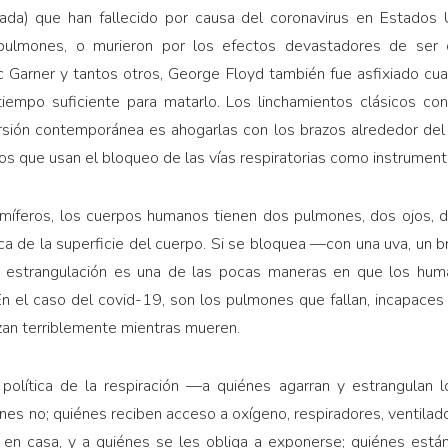
da) que han fallecido por causa del coronavirus en Esta­dos U
os pulmones, o murieron por los efectos devastadores de se
ric Garner y tantos otros, George Floyd también fue asfixiado cua
l tiempo suficiente para matarlo. Los linchamientos clásicos con
versión contemporánea es ahogarlas con los brazos alrededor del
s que usan el bloqueo de las vías respiratorias como instrumento 
íferos, los cuerpos humanos tienen dos pulmones, dos ojos, do
erca de la superficie del cuerpo. Si se bloquea —con una uva, un 
a estrangulación es una de las pocas maneras en que los hu
n el caso del covid-19, son los pulmones que fallan, incapaces
zan terriblemente mientras mueren.
olítica de la respira­ción —a quiénes agarran y estrangulan lo
es no; quiénes reciben acceso a oxígeno, respiradores, ventilado
en casa, y a quiénes se les obliga a exponerse; quiénes están