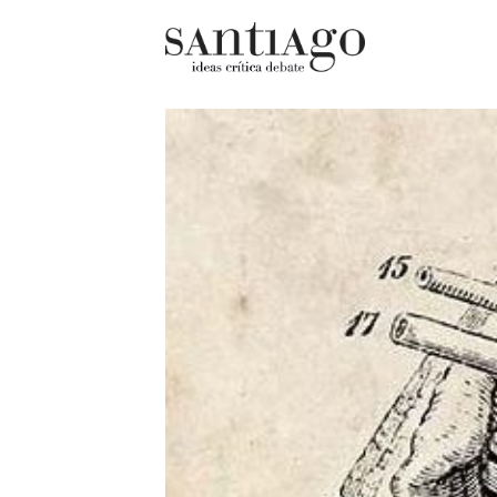
Cultur
Actualidad
Diccio
Archivo Cenfoto-UDP
chilen
Arquetipos de situación
Docum
Artes visuales
Fragm
Ciencia
Gran 
Cine y televisión
Histor
Ciudad
Histor
Cómics
Lagun
Críticas
Libros