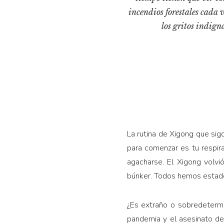
incendios forestales cada
los gritos indign
La rutina de Xigong que sigo
para comenzar es tu respira
agacharse. El Xigong volvi
búnker. Todos hemos estado
¿Es extraño o sobredeterm
pandemia y el asesinato d