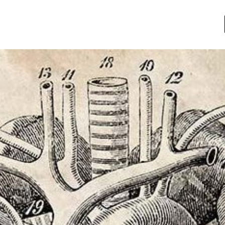
a
Libros usados
nario portátil de la literatura
a
Literatura
entos
Medioambiente
entos
Narrativas visuales
reserva
Pensamiento
ia
Pensamiento ilustrado
ia material de los libros
Personaje
as mentales
Personajes secundarios
Política