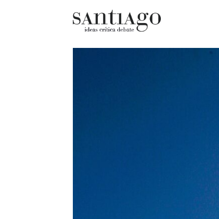
Cultur
Actualidad
Diccio
Archivo Cenfoto-UDP
chilen
Arquetipos de situación
Docum
Artes visuales
Fragm
Ciencia
Gran 
Cine y televisión
Histor
Ciudad
Histor
Cómics
Lagun
Críticas
Libros