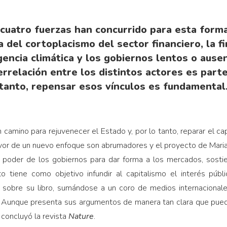
cuatro fuerzas han concurrido para esta forma
a del cortoplacismo del sector financiero, la f
encia climática y los gobiernos lentos o ausen
errelación entre los distintos actores es part
tanto, repensar esos vínculos es fundamental
 camino para rejuvenecer el Estado y, por lo tanto, reparar el ca
avor de un nuevo enfoque son abrumadores y el proyecto de Mari
 poder de los gobiernos para dar forma a los mercados, sostie
 tiene como objetivo infundir al capitalismo el interés públ
n
sobre su libro, sumándose a un coro de medios internacional
a. Aunque presenta sus argumentos de manera tan clara que puede
 concluyó la revista
Nature
.