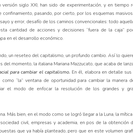
 versión siglo XXI, han sido de experimentación, y en tiempo r
e confinamiento, pasando, por cierto, por los esquemas masivo
sayo y error, desafío de los caminos convencionales: todo aquel
sta cantidad de acciones y decisiones “fuera de la caja” pod
pa en el desarrollo económico.
do, un reseteo del capitalismo, un profundo cambio. Así lo quier
 del momento, la italiana Mariana Mazzucato, que acaba de lanza
cial para cambiar el capitalismo.
En él, elabora en detalle su
como “la” ventana de oportunidad para cambiar la manera de
iar el modo de enfocar la resolución de los grandes y gr
una. Más bien, en el modo como se logró llegar a la Luna, la mític
 sociedad civil, empresas y academia, en pos de la obtención d
puestas que ya había planteado, pero que en este volumen graf