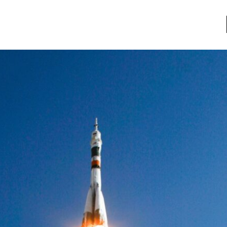
a
Libros usados
nario portátil de la literatura
a
Literatura
entos
Medioambiente
entos
Narrativas visuales
reserva
Pensamiento
ia
Pensamiento ilustrado
ia material de los libros
Personaje
as mentales
Personajes secundarios
Política