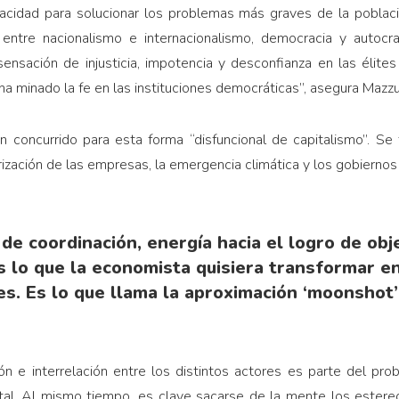
cidad para solucionar los problemas más graves de la població
 entre nacionalismo e internacionalismo, democracia y autocra
sensación de injusticia, impotencia y desconfianza en las élit
ha minado la fe en las instituciones democráticas”, asegura Mazz
an concurrido para esta forma “disfuncional de capitalismo”. Se
iarización de las empresas, la emergencia climática y los gobierno
 de coordinación, energía hacia el logro de ob
es lo que la economista quisiera transformar e
es. Es lo que llama la aproximación ‘moonshot’
ón e interrelación entre los distintos actores es parte del pro
al. Al mismo tiempo, es clave sacarse de la mente los estere