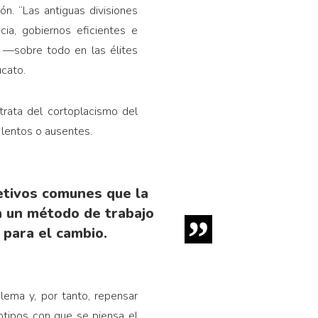
n. “Las antiguas divisiones
cia, gobiernos eficientes e
es —sobre todo en las élites
ucato.
 trata del cortoplacismo del
s lentos o ausentes.
jetivos comunes que la
n un método de trabajo
 para el cambio.
blema y, por tanto, repensar
otipos con que se piensa el