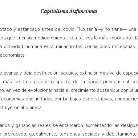
Capitalismo disfuncional
gotado y estancado antes del covid. “No tenía –y no tiene— una 
los que la crisis medioambiental sea tal vez la más importante. D
la actividad humana está minando las condiciones ne­cesarias p
 economista.
co avanza y deja destrucción, sequías, extinción masiva de especi
 más de tres grados respecto de la época preindustrial, l
smo, en vez de evolucionar hacia el crecimiento sostenible con la u
economías que, infladas por burbujas especulativas, enriquecie
truyeron al planeta”.
arios y ganancias reales se estancaron, aumentando las desigual
 provocado, globalmente, tensiones sociales y debilitamiento