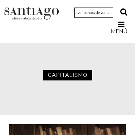
ver puntos de venta
MENÚ
Actualidad
Archivo Cenfoto-UDP
Arquetipos de situación
Artes visuales
CAPITALISMO
Ciencia
Cine y televisión
Ciudad
Cómics
Críticas