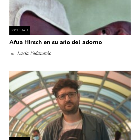
Pensamiento ilustrado
Personaje
Personajes secundarios
SOCIEDAD
Política
Afua Hirsch en su año del adorno
Relecturas
por
Lucía Vodanovic
Sociedad
Turismo accidental
Vidas paralelas
Voces y lecturas