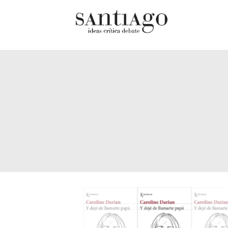
Cultur
Actualidad
Diccio
Archivo Cenfoto-UDP
chilen
Arquetipos de situación
Docum
Artes visuales
Fragm
Ciencia
Gran 
Cine y televisión
Histor
Ciudad
Histor
Cómics
Lagun
Críticas
Libros