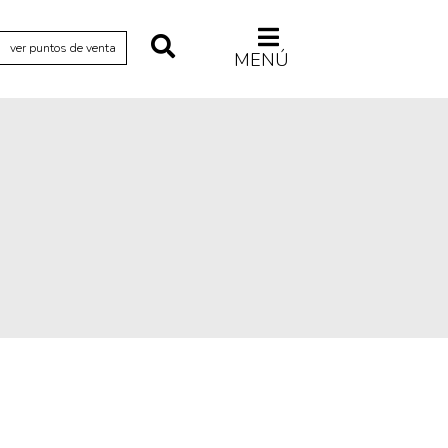
ver puntos de venta
MENÚ
Relecturas
Sociedad
Turismo accidental
Vidas paralelas
Voces y lecturas