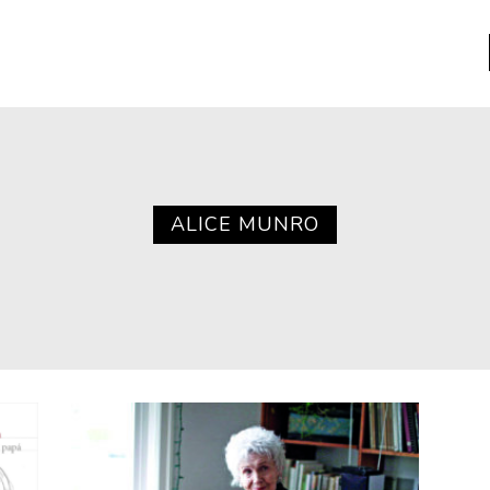
a
Libros usados
nario portátil de la literatura
ALICE MUNRO
a
Literatura
entos
Medioambiente
entos
Narrativas visuales
reserva
Pensamiento
ia
Pensamiento ilustrado
ia material de los libros
Personaje
as mentales
Personajes secundarios
Política