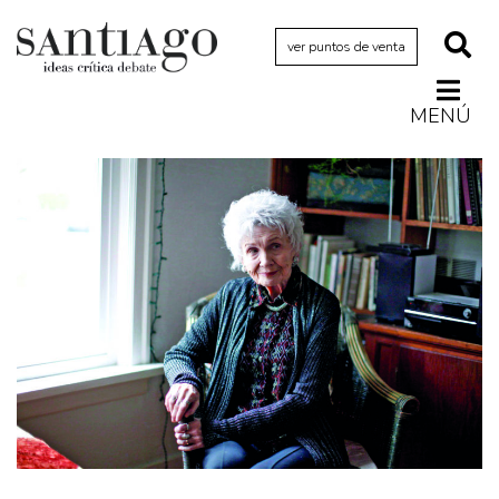
ver puntos de venta
MENÚ
Actualidad
Archivo Cenfoto-UDP
Arquetipos de situación
Artes visuales
Ciencia
Cine y televisión
Ciudad
Cómics
Críticas