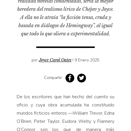
realidad novelas condensadas, sería la mayor
Pensamiento ilustrado
heredera del realismo lírico de Chéjov y Joyce.
Personaje
A ella no le atraía “la ficción tensa, cruda y
Personajes secundarios
basada en diálogos de Hemingway”, al igual
Política
que todo lo que oliera a experimentalidad.
Relecturas
Sociedad
por
Joyce Carol Oates
I 9 Enero 2025
Turismo accidental
Vidas paralelas
Compartir:
Voces y lecturas
De los escritores que han hecho del cuento su
oficio y cuya obra acumulada ha constituido
mundos ficticios enteros —William Trevor, Edna
O’Brien, Peter Taylor, Eudora Welty y Flannery
O’Connor son los que de manera más