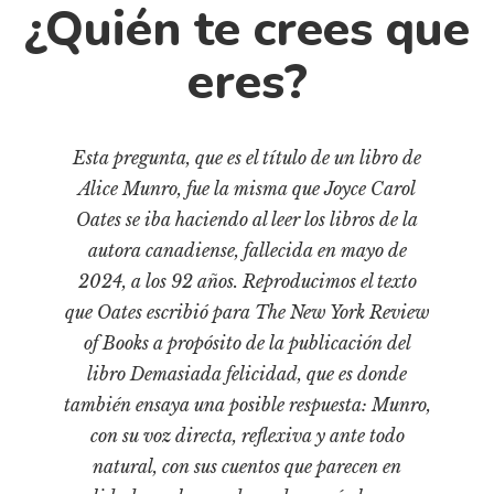
Cultura
¿Quién te crees que
Diccionario portátil de la literatura chilena
eres?
Documentos
Fragmentos
Gran reserva
Esta pregunta, que es el título de un libro de
Historia
Alice Munro, fue la misma que Joyce Carol
Historia material de los libros
Oates se iba haciendo al leer los libros de la
Lagunas mentales
autora canadiense, fallecida en mayo de
2024, a los 92 años. Reproducimos el texto
Libros
que Oates escribió para The New York Review
Libros usados
of Books a propósito de la publicación del
Literatura
libro Demasiada felicidad, que es donde
Medioambiente
también ensaya una posible respuesta: Munro,
con su voz directa, reflexiva y ante todo
Narrativas visuales
natural, con sus cuentos que parecen en
Pensamiento