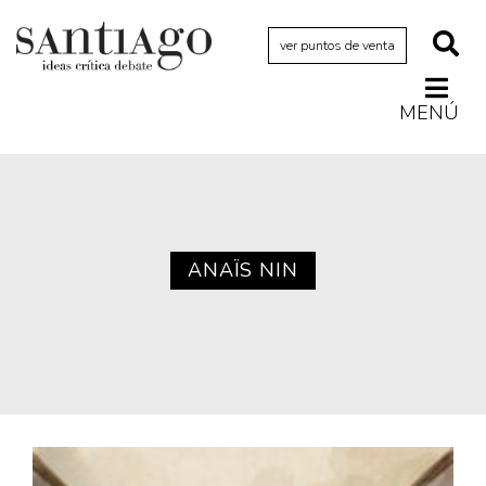
ver puntos de venta
MENÚ
Actualidad
Archivo Cenfoto-UDP
Arquetipos de situación
Artes visuales
ANAÏS NIN
Ciencia
Cine y televisión
Ciudad
Cómics
Críticas