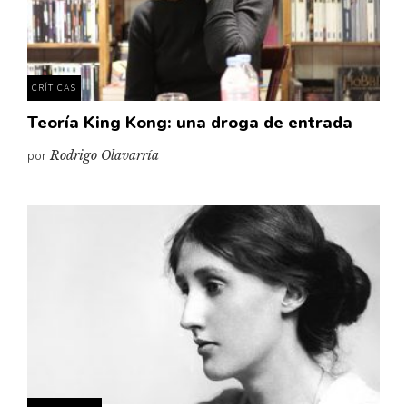
Pensamiento ilustrado
Personaje
Personajes secundarios
CRÍTICAS
Política
Teoría King Kong: una droga de entrada
Relecturas
por
Rodrigo Olavarría
Sociedad
Turismo accidental
Vidas paralelas
Voces y lecturas