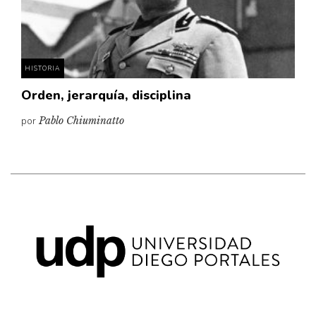
Pensamiento ilustrado
Personaje
Personajes secundarios
HISTORIA
Política
Orden, jerarquía, disciplina
Relecturas
por
Pablo Chiuminatto
Sociedad
Turismo accidental
Vidas paralelas
Voces y lecturas