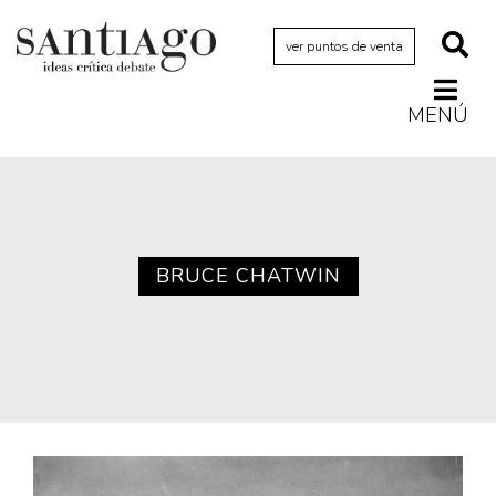
ver puntos de venta
MENÚ
Actualidad
Archivo Cenfoto-UDP
Arquetipos de situación
Artes visuales
BRUCE CHATWIN
Ciencia
Cine y televisión
Ciudad
Cómics
Críticas