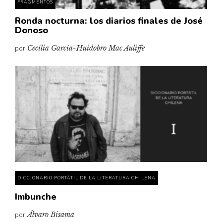
FRAGMENTOS
Ronda nocturna: los diarios finales de José
Donoso
por
Cecilia García-Huidobro Mac Auliffe
DICCIONARIO PORTÁTIL DE LA LITERATURA CHILENA
Imbunche
por
Álvaro Bisama