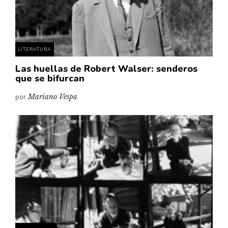
Pensamiento ilustrado
Personaje
Personajes secundarios
LITERATURA
Política
Las huellas de Robert Walser: senderos
Relecturas
que se bifurcan
Sociedad
por
Mariano Vespa
Turismo accidental
Vidas paralelas
Voces y lecturas