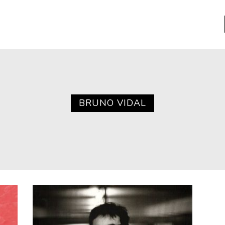
a
Libros usados
nario portátil de la literatura
BRUNO VIDAL
a
Literatura
entos
Medioambiente
entos
Narrativas visuales
reserva
Pensamiento
ia
Pensamiento ilustrado
ia material de los libros
Personaje
as mentales
Personajes secundarios
Política