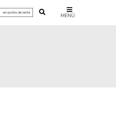
ver puntos de venta
MENÚ
Relecturas
Sociedad
Turismo accidental
Vidas paralelas
Voces y lecturas