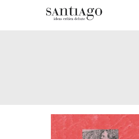
Cultur
Actualidad
Diccio
Archivo Cenfoto-UDP
chilen
Arquetipos de situación
Docum
Artes visuales
Fragm
Ciencia
Gran 
Cine y televisión
Histor
Ciudad
Histor
Cómics
Lagun
Críticas
Libros