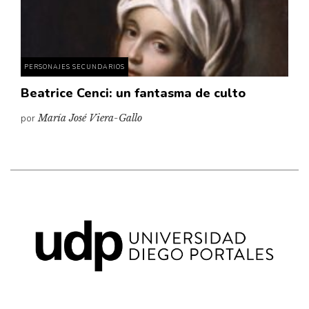
Pensamiento ilustrado
Personaje
Personajes secundarios
PERSONAJES SECUNDARIOS
Política
Beatrice Cenci: un fantasma de culto
Relecturas
por
María José Viera-Gallo
Sociedad
Turismo accidental
Vidas paralelas
Voces y lecturas