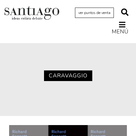
ver puntos de venta
MENÚ
Actualidad
Archivo Cenfoto-UDP
Arquetipos de situación
Artes visuales
CARAVAGGIO
Ciencia
Cine y televisión
Ciudad
Cómics
Críticas