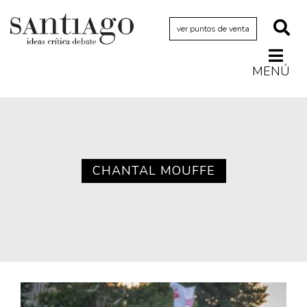
ver puntos de venta
MENÚ
Actualidad
Archivo Cenfoto-UDP
Arquetipos de situación
Artes visuales
CHANTAL MOUFFE
Ciencia
Cine y televisión
Ciudad
Cómics
Críticas