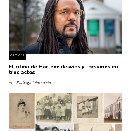
Cultura
Diccionario portátil de la literatura chilena
Documentos
Fragmentos
Gran reserva
Historia
Historia material de los libros
CRÍTICAS
Lagunas mentales
El ritmo de Harlem: desvíos y torsiones en
tres actos
Libros
por
Rodrigo Olavarría
Libros usados
Literatura
Medioambiente
Narrativas visuales
Pensamiento