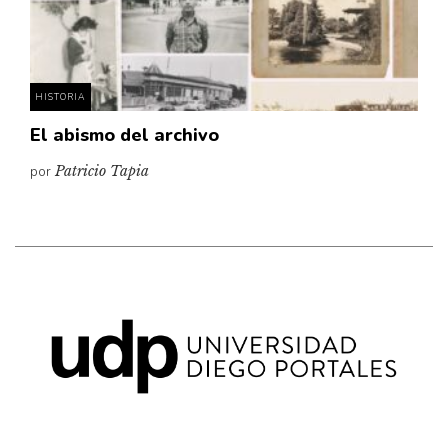
Pensamiento ilustrado
Personaje
Personajes secundarios
HISTORIA
Política
El abismo del archivo
Relecturas
por
Patricio Tapia
Sociedad
Turismo accidental
Vidas paralelas
Voces y lecturas