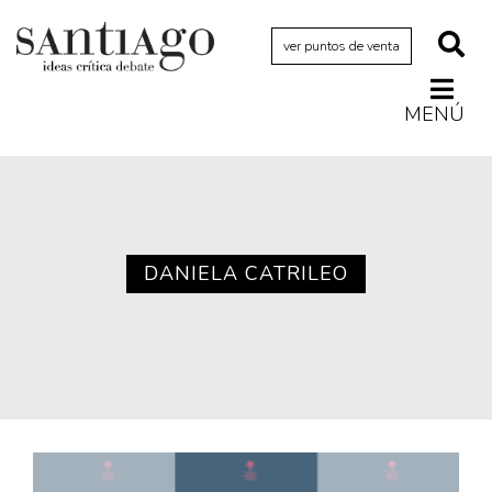
ver puntos de venta
MENÚ
Actualidad
Archivo Cenfoto-UDP
Arquetipos de situación
Artes visuales
DANIELA CATRILEO
Ciencia
Cine y televisión
Ciudad
Cómics
Críticas