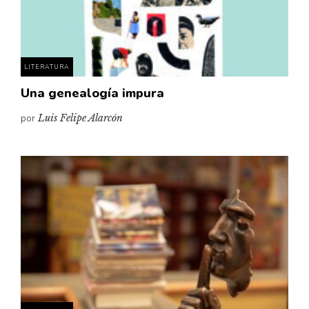
Pensamiento ilustrado
Personaje
Personajes secundarios
LITERATURA
Política
Una genealogía impura
Relecturas
por
Luis Felipe Alarcón
Sociedad
Turismo accidental
Vidas paralelas
Voces y lecturas