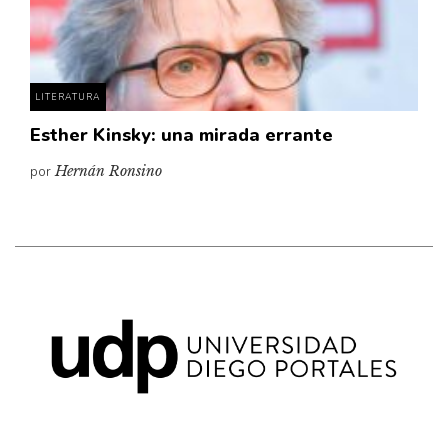
Pensamiento ilustrado
Personaje
Personajes secundarios
LITERATURA
Política
Esther Kinsky: una mirada errante
Relecturas
por
Hernán Ronsino
Sociedad
Turismo accidental
Vidas paralelas
Voces y lecturas