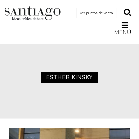
ver puntos de venta
MENÚ
Actualidad
Archivo Cenfoto-UDP
Arquetipos de situación
Artes visuales
ESTHER KINSKY
Ciencia
Cine y televisión
Ciudad
Cómics
Críticas