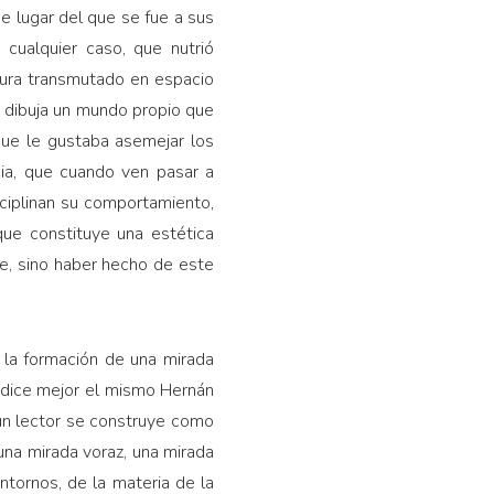
se lugar del que se fue a sus
 cualquier caso, que nutrió
igura transmutado en espacio
e dibuja un mundo propio que
ue le gustaba asemejar los
cia, que cuando ven pasar a
isciplinan su comportamiento,
que constituye una estética
aje, sino haber hecho de este
la formación de una mirada
o dice mejor el mismo Hernán
 “un lector se construye como
 una mirada voraz, una mirada
ntornos, de la materia de la