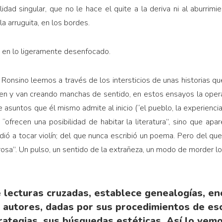
idad singular, que no le hace el quite a la deriva ni al aburrimi
 la arruguita, en los bordes.
, en lo ligeramente desenfocado.
Ronsino leemos a través de los intersticios de unas historias q
en y van creando manchas de sentido, en estos ensayos la oper
 asuntos que él mismo admite al inicio (“el pueblo, la experienc
 “ofrecen una posibilidad de habitar la literatura”, sino que ap
ió a tocar violín; del que nunca escribió un poema. Pero del que
rosa”. Un pulso, un sentido de la extrañeza, un modo de morder los
 lecturas cruzadas, establece genealogías, en
 autores, dadas por sus procedimientos de esc
rategias, sus búsquedas estéticas. Así lo vem