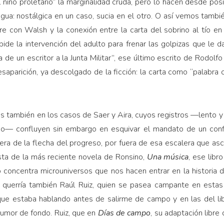
 niño proletario” la marginalidad cruda, pero lo hacen desde pos
engua: nostálgica en un caso, sucia en el otro. O así vemos tamb
e con Walsh y la conexión entre la carta del sobrino al tío en 
o pide la intervención del adulto para frenar las golpizas que le
ta de un escritor a la Junta Militar”, ese último escrito de Rodo
saparición, ya descolgado de la ficción: la carta como “palabr
tos también en los casos de Saer y Aira, cuyos registros —lento y
do— confluyen sin embargo en esquivar el mandato de un confl
uera de la flecha del progreso, por fuera de esa escalera que asc
ista de la más reciente novela de Ronsino,
Una música
, ese libr
concentra microuniversos que nos hacen entrar en la historia 
 querría también Raúl Ruiz, quien se pasea campante en estas 
 que estaba hablando antes de salirme de campo y en las del l
rumor de fondo. Ruiz, que en
Días de campo
, su adaptación libre