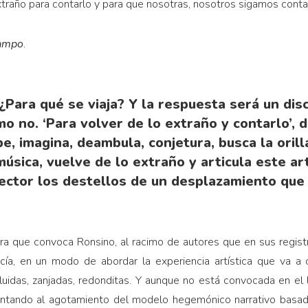
xtraño para contarlo y para que nosotras, nosotros sigamos cont
campo
.
¿Para qué se viaja? Y la respuesta será un dis
mo no. ‘Para volver de lo extraño y contarlo’, d
be, imagina, deambula, conjetura, busca la orilla
úsica, vuelve de lo extraño y articula este a
lector los destellos de un desplazamiento que
ora que convoca Ronsino, al racimo de autores que en sus regist
cía, en un modo de abordar la experiencia artística que va a 
cluidas, zanjadas, redonditas. Y aunque no está convocada en el l
untando al agotamiento del modelo hegemónico narrativo basado