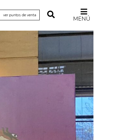
ver puntos de venta
MENÚ
Relecturas
Sociedad
Turismo accidental
Vidas paralelas
Voces y lecturas