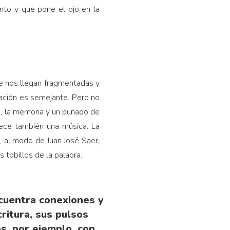
ento y que pone el ojo en la
ue nos llegan fragmentadas y
ación es semejante. Pero no
ia, la memoria y un puñado de
arece también una música. La
, al modo de Juan José Saer,
 tobillos de la palabra.
cuentra conexiones y
ritura, sus pulsos
os, por ejemplo, con