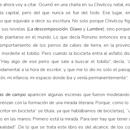
 ahora voy a citar. Ocurrió en una charla en su Chivilcoy natal, e
a capital, pero del que nunca se fue del todo. Ese lugar, en
 que equivale a decir su escritura. No solo porque Chivilcoy f
e sus novelas (
La descomposición
,
Glaxo
y
Lumbre
), sino porqu
de plantarse en el mundo. Lo que decía Ronsino entonces era q
comportamiento de los perros de calles de tierra, en la provin
a morderle el tobillo. Pero cuando la bicicleta entra al asfalto d
“Hay algo de ese perro que sale a buscar el tobillo”, decía, “
ndamental a la hora de escribir, y que me lo dio no solo el pais
ción, mi infancia, mi espacio donde iba y venía permanentemente”.
as de campo
aparecen algunas escenas que fueron modelando 
 trenzan con la formación de una mirada literaria. Porque, como l
ritor en bicicleta” se titula, ya que hablábamos de bicicletas),
ro en las manos. Primero está la mirada. Para leer hay que tener
alidad”. De lo que se trata este libro es del alcance, de los co