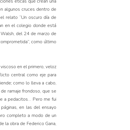
iciones éticas que crean una
ién algunos cruces dentro de
el relato “Un oscuro día de
 dan en el colegio donde está
lfo Walsh, del 24 de marzo de
a comprometida”, como último
 viscoso en el primero, veloz
icto central como eje para
iende; como lo lleva a cabo,
o de ramaje frondoso, que se
de a pedacitos… Pero me fui
páginas, en las del ensayo
ibro completo a modo de un
 de la obra de Federico Gana,