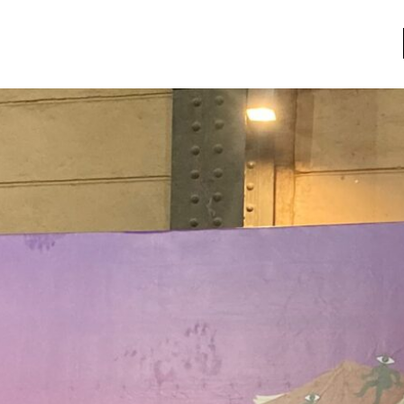
a
Libros usados
nario portátil de la literatura
a
Literatura
entos
Medioambiente
entos
Narrativas visuales
reserva
Pensamiento
ia
Pensamiento ilustrado
ia material de los libros
Personaje
as mentales
Personajes secundarios
Política