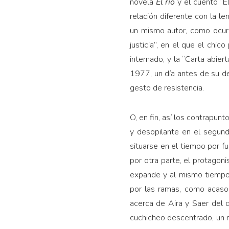
novela
El río
y el cuento “El
relación diferente con la l
un mismo autor, como ocurr
justicia”, en el que el chic
internado, y la “Carta abier
1977, un día antes de su de
gesto de resistencia.
O, en fin, así los contrapun
y desopilante en el segun
situarse en el tiempo por f
por otra parte, el protagon
expande y al mismo tiempo 
por las ramas, como acaso
acerca de Aira y Saer del
cuchicheo descentrado, un 