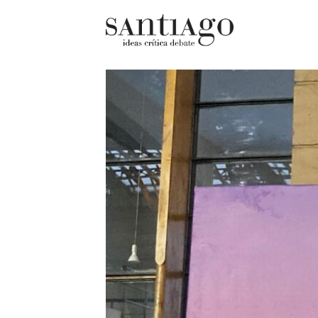
Cultur
Actualidad
Diccio
Archivo Cenfoto-UDP
chilen
Arquetipos de situación
Docum
Artes visuales
Fragm
Ciencia
Gran 
Cine y televisión
Histor
Ciudad
Histor
Cómics
Lagun
Críticas
Libros