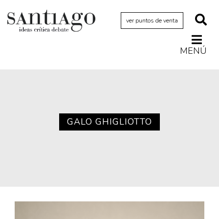
ver puntos de venta
MENÚ
Actualidad
Archivo Cenfoto-UDP
Arquetipos de situación
Artes visuales
GALO GHIGLIOTTO
Ciencia
Cine y televisión
Ciudad
Cómics
Críticas