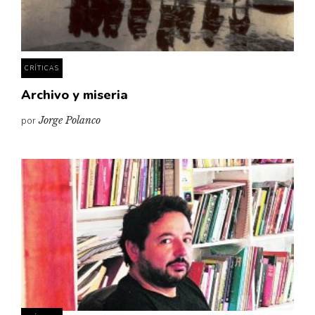
Pensamiento ilustrado
Personaje
Personajes secundarios
CRÍTICAS
Política
Archivo y miseria
Relecturas
por
Jorge Polanco
Sociedad
Turismo accidental
Vidas paralelas
Voces y lecturas