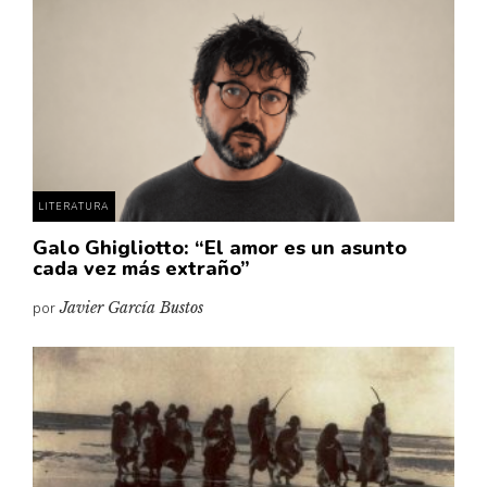
Cultura
Diccionario portátil de la literatura chilena
Documentos
Fragmentos
Gran reserva
Historia
Historia material de los libros
LITERATURA
Lagunas mentales
Galo Ghigliotto: “El amor es un asunto
cada vez más extraño”
Libros
por
Javier García Bustos
Libros usados
Literatura
Medioambiente
Narrativas visuales
Pensamiento