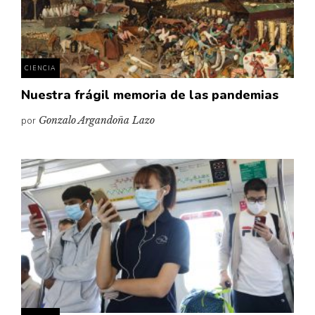
Pensamiento ilustrado
Personaje
Personajes secundarios
CIENCIA
Política
Nuestra frágil memoria de las pandemias
Relecturas
por
Gonzalo Argandoña Lazo
Sociedad
Turismo accidental
Vidas paralelas
Voces y lecturas