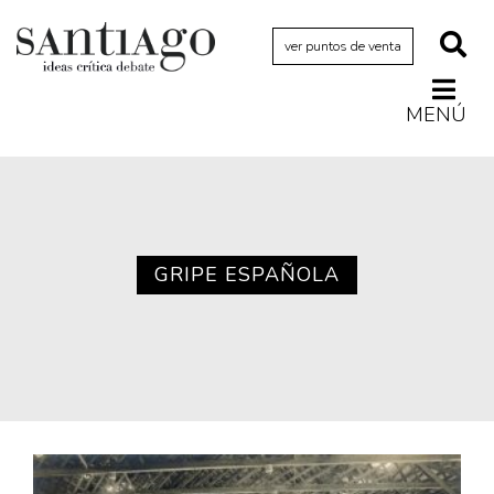
ver puntos de venta
MENÚ
Actualidad
Archivo Cenfoto-UDP
Arquetipos de situación
Artes visuales
GRIPE ESPAÑOLA
Ciencia
Cine y televisión
Ciudad
Cómics
Críticas