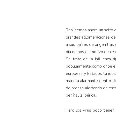
Realicemos ahora un salto en
grandes aglomeraciones de s
a sus países de ori­gen tras
día de hoy es motivo de dis
Se trata de la influenza t
popularmente como gripe es
europeas y Estados Unidos e
mane­ra alarmante dentro de 
de prensa alertando de esta 
península Ibérica.
Pero los virus poco tienen