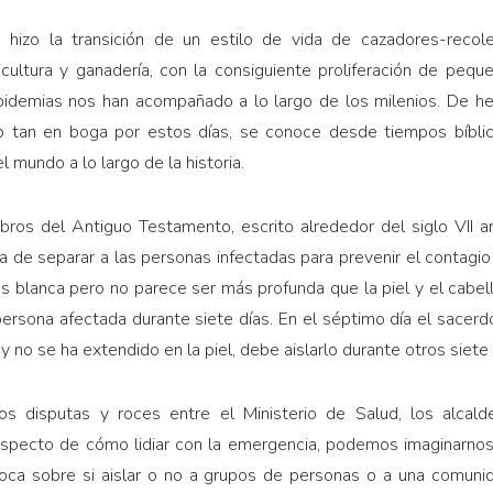
izo la transición de un estilo de vida de cazadores-recole
ricultura y ganadería, con la consiguiente prolife­ración de pe
 epidemias nos han acompañado a lo largo de los milenios. De 
o tan en boga por estos días, se conoce desde tiempos bíblico
l mundo a lo largo de la historia.
libros del Antiguo Tes­tamento, escrito alrededor del siglo VII a
a de sepa­rar a las personas infectadas para prevenir el contagi
es blanca pero no parece ser más profunda que la piel y el cabel
persona afectada durante siete días. En el séptimo día el sacerd
y no se ha extendido en la piel, debe aislarlo durante otros siete 
 disputas y roces en­tre el Ministerio de Salud, los alcalde
respecto de cómo lidiar con la emergencia, podemos imaginarno
oca sobre si aislar o no a grupos de personas o a una co­muni