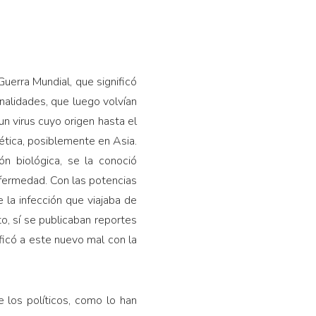
uerra Mun­dial, que significó
nalidades, que luego volvían
un virus cuyo origen hasta el
tica, posiblemen­te en Asia.
n bioló­gica, se la conoció
fermedad. Con las potencias
 la infección que viajaba de
to, sí se publicaban reportes
ificó a este nuevo mal con la
 los políticos, como lo han