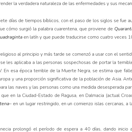
ender la verdadera naturaleza de las enfer­medades y sus mecan
 siete días de tiempos bíblicos, con el paso de los siglos se fu
 fue cómo surgió la palabra cuarentena, que proviene de
Qua­rant
uadraginta
en latín y que puede traducirse como cuatro veces 1
eligioso al principio y más tarde se comenzó a usar con el senti
se les aplicaba a las personas sospechosas de portar la temi­bl
. En esa época terrible de la Muerte Negra, se es­tima que fal
ropa y una proporción significativa de la población de Asia. Ant
ara las naves y las perso­nas como una medida desesperada para 
ue en la Ciu­dad-Estado de Ragusa, en Dalmacia (actual Croacia)
ntena
– en un lugar restringido, en un comienzo islas cercanas, a 
cia prolongó el período de espera a 40 días, dando inicio a 