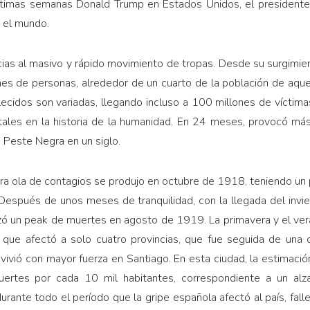
timas sema­nas Donald Trump en Estados Unidos, el presidente 
 el mundo.
ias al masivo y rápi­do movimiento de tropas. Desde su surgimi
nes de personas, alrededor de un cuarto de la población de aqu
lecidos son variadas, llegando incluso a 100 millones de víctima
ales en la historia de la humanidad. En 24 meses, provocó má
 Peste Ne­gra en un siglo.
mera ola de contagios se produjo en octubre de 1918, teniendo u
es­pués de unos meses de tranquilidad, con la llegada del invi
nzó un peak de muertes en agosto de 1919. La pri­mavera y el v
que afectó a solo cuatro provincias, que fue seguida de una cu
ivió con mayor fuerza en Santiago. En esta ciudad, la estimaci
uertes por cada 10 mil habitantes, correspondiente a un al
urante todo el período que la gripe española afectó al país, fall