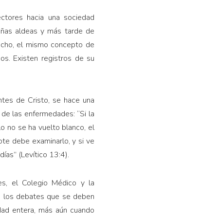
cto­res hacia una sociedad
queñas aldeas y más tarde de
hecho, el mismo concepto de
s. Existen regis­tros de su
ntes de Cris­to, se hace una
o de las enfermedades: “Si la
lo no se ha vuelto blanco, el
ote debe examinarlo, y si ve
días” (Levítico 13:4).
s, el Colegio Mé­dico y la
s los debates que se deben
dad entera, más aún cuando