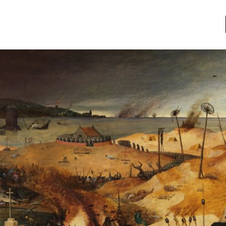
a
Libros usados
nario portátil de la literatura
a
Literatura
entos
Medioambiente
entos
Narrativas visuales
reserva
Pensamiento
ia
Pensamiento ilustrado
ia material de los libros
Personaje
as mentales
Personajes secundarios
Política