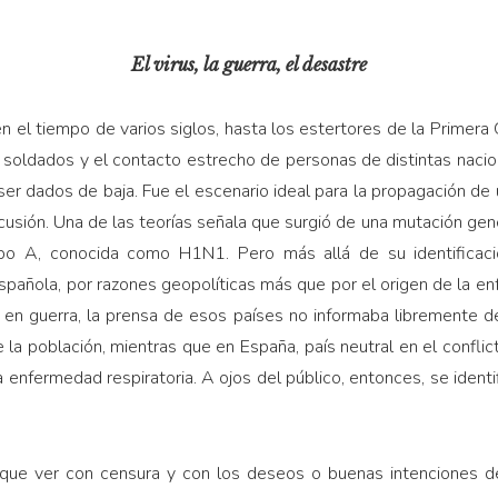
El virus, la guerra, el desastre
 el tiempo de varios si­glos, hasta los estertores de la Primera G
olda­dos y el contacto estrecho de personas de distintas nacio
 ser dados de baja. Fue el escenario ideal para la propagación de 
cusión. Una de las teorías señala que surgió de una mutación gené
ipo A, conocida como H1N1. Pero más allá de su identificació
pañola, por razones geopolíticas más que por el origen de la en
n guerra, la prensa de esos países no infor­maba libremente de
la población, mientras que en España, país neutral en el conflic
enfermedad res­piratoria. A ojos del público, entonces, se ident
 que ver con censura y con los deseos o buenas intenciones de