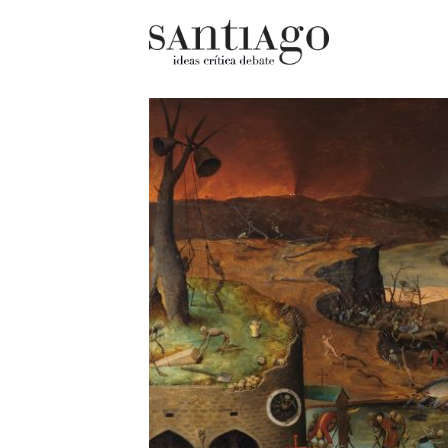
Cultur
Actualidad
Diccio
Archivo Cenfoto-UDP
chilen
Arquetipos de situación
Docum
Artes visuales
Fragm
Ciencia
Gran 
Cine y televisión
Histor
Ciudad
Histor
Cómics
Lagun
Críticas
Libros