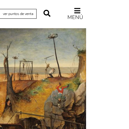
ver puntos de venta
MENÚ
Relecturas
Sociedad
Turismo accidental
Vidas paralelas
Voces y lecturas