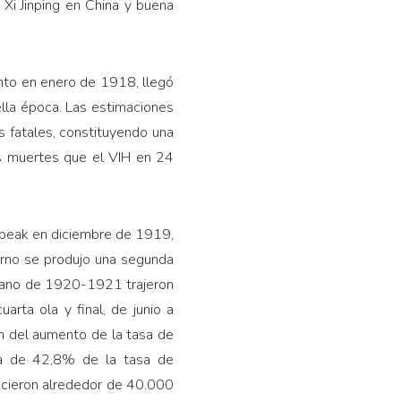
Xi Jinping en China y buena
ento en enero de 1918, llegó
ella época. Las estimaciones
s fatales, constituyendo una
s muertes que el VIH en 24
n peak en diciembre de 1919,
erno se produjo una segunda
erano de 1920-1921 trajeron
arta ola y final, de junio a
ón del aumento de la tasa de
za de 42,8% de la tasa de
e­cieron alrededor de 40.000