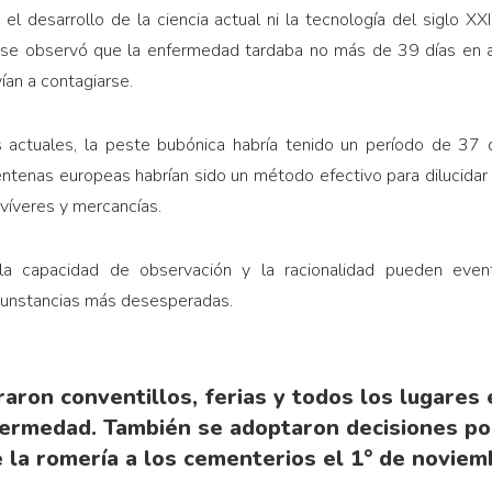
n el desarrollo de la ciencia actual ni la tecnología del siglo 
, se observó que la enfermedad tardaba no más de 39 días en ap
vían a contagiarse.
actuales, la peste bu­bónica habría tenido un período de 37 d
ntenas europeas habrían sido un método efectivo para di­lucidar 
víveres y mercancías.
 capacidad de observa­ción y la racionalidad pueden even
rcunstancias más desesperadas.
raron conventillos, ferias y todos los lugares
fermedad. También se adoptaron decisiones po
 la romería a los cementerios el 1° de noviemb