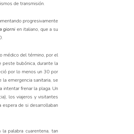
ismos de transmisión.
e aumentando progresivamente
a giorni
en italiano, que a su
0.
do médico del término, por el
e peste bubónica, durante la
leció por lo menos un 30 por
e la emergencia sanitaria, se
intentar frenar la plaga. Un
, los viajeros y visitantes
la espera de si desarrollaban
la palabra cuaren­tena, tan