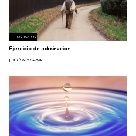
Pensamiento ilustrado
Personaje
Personajes secundarios
Política
LIBROS USADOS
Relecturas
Ejercicio de admiración
Sociedad
por
Bruno Cuneo
Turismo accidental
Vidas paralelas
Voces y lecturas