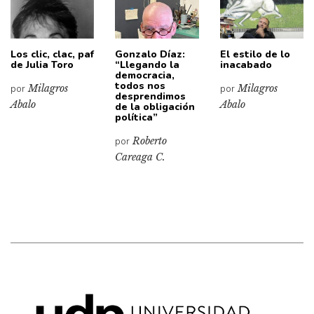
Los clic, clac, paf
Gonzalo Díaz:
El estilo de lo
de Julia Toro
“Llegando la
inacabado
democracia,
todos nos
por
Milagros
por
Milagros
desprendimos
Abalo
Abalo
de la obligación
política”
por
Roberto
Careaga C.