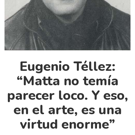
Cultura
Diccionario portátil de la literatura chilena
Documentos
Fragmentos
Gran reserva
Historia
Historia material de los libros
Eugenio Téllez:
Lagunas mentales
“Matta no temía
Libros
parecer loco. Y eso,
Libros usados
Literatura
en el arte, es una
Medioambiente
virtud enorme”
Narrativas visuales
Pensamiento