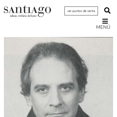
ver puntos de venta
MENÚ
Actualidad
Archivo Cenfoto-UDP
Arquetipos de situación
Artes visuales
Ciencia
Cine y televisión
Ciudad
Cómics
Críticas