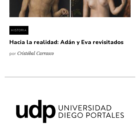
Pensamiento ilustrado
Personaje
Personajes secundarios
HISTORIA
Política
Hacia la realidad: Adán y Eva revisitados
Relecturas
por
Cristóbal Carrasco
Sociedad
Turismo accidental
Vidas paralelas
Voces y lecturas