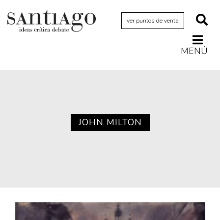
ver puntos de venta
MENÚ
Actualidad
Archivo Cenfoto-UDP
Arquetipos de situación
Artes visuales
JOHN MILTON
Ciencia
Cine y televisión
Ciudad
Cómics
Críticas