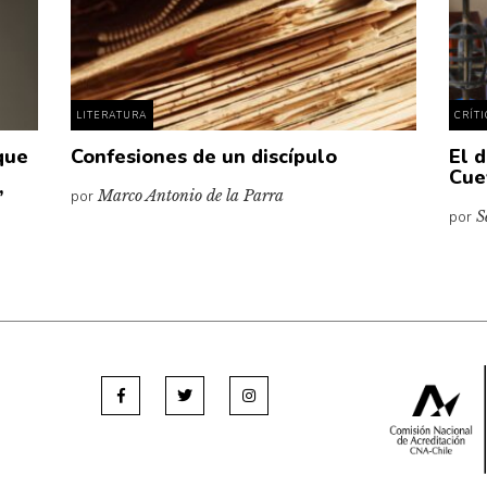
LITERATURA
CRÍT
que
Confesiones de un discípulo
El 
Cue
”
por
Marco Antonio de la Parra
por
S