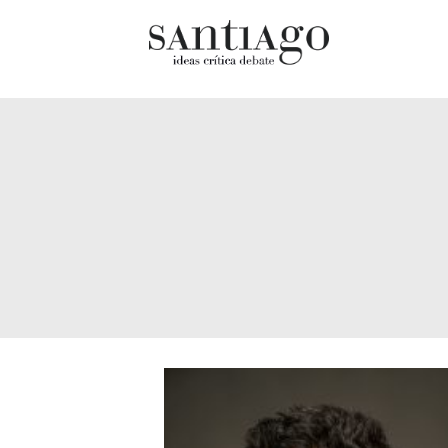
Cultur
Actualidad
Diccio
Archivo Cenfoto-UDP
chilen
Arquetipos de situación
Docum
Artes visuales
Fragm
Ciencia
Gran 
Cine y televisión
Histor
Ciudad
Histor
Cómics
Lagun
Críticas
Libros