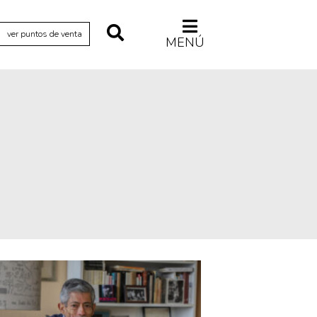
ver puntos de venta
MENÚ
Relecturas
Sociedad
Turismo accidental
Vidas paralelas
Voces y lecturas