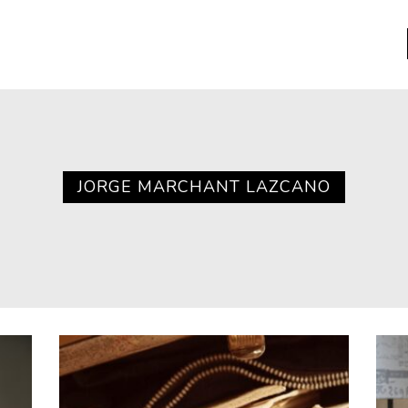
a
Libros usados
nario portátil de la literatura
JORGE MARCHANT LAZCANO
a
Literatura
entos
Medioambiente
entos
Narrativas visuales
reserva
Pensamiento
ia
Pensamiento ilustrado
ia material de los libros
Personaje
as mentales
Personajes secundarios
Política