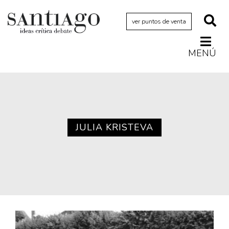
ver puntos de venta
MENÚ
Actualidad
Archivo Cenfoto-UDP
Arquetipos de situación
Artes visuales
JULIA KRISTEVA
Ciencia
Cine y televisión
Ciudad
Cómics
Críticas