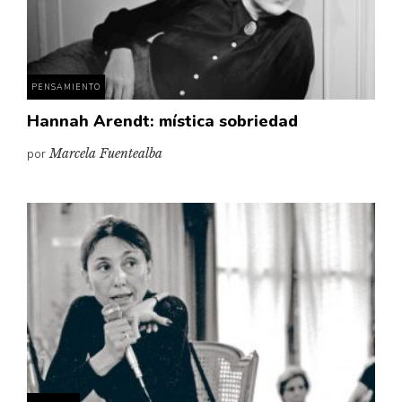
Pensamiento ilustrado
Personaje
Personajes secundarios
PENSAMIENTO
Política
Hannah Arendt: mística sobriedad
Relecturas
por
Marcela Fuentealba
Sociedad
Turismo accidental
Vidas paralelas
Voces y lecturas