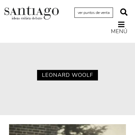
ver puntos de venta
MENÚ
Actualidad
Archivo Cenfoto-UDP
Arquetipos de situación
Artes visuales
LEONARD WOOLF
Ciencia
Cine y televisión
Ciudad
Cómics
Críticas