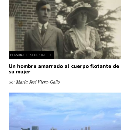
Cultura
Diccionario portátil de la literatura chilena
Documentos
Fragmentos
Gran reserva
Historia
Historia material de los libros
PERSONAJES SECUNDARIOS
Lagunas mentales
Un hombre amarrado al cuerpo flotante de
su mujer
Libros
por
María José Viera-Gallo
Libros usados
Literatura
Medioambiente
Narrativas visuales
Pensamiento