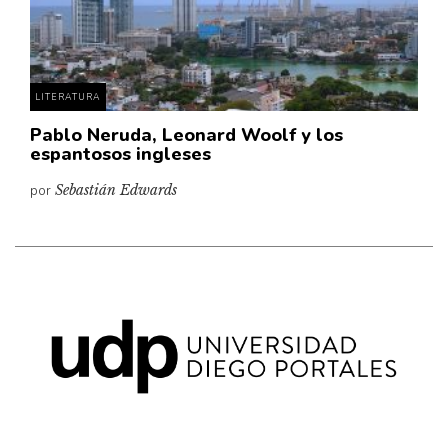
Pensamiento ilustrado
Personaje
Personajes secundarios
LITERATURA
Política
Pablo Neruda, Leonard Woolf y los
Relecturas
espantosos ingleses
Sociedad
por
Sebastián Edwards
Turismo accidental
Vidas paralelas
Voces y lecturas