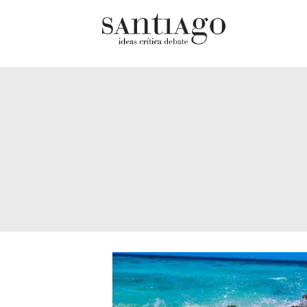
Cultur
Actualidad
Diccio
Archivo Cenfoto-UDP
chilen
Arquetipos de situación
Docum
Artes visuales
Fragm
Ciencia
Gran 
Cine y televisión
Histor
Ciudad
Histor
Cómics
Lagun
Críticas
Libros