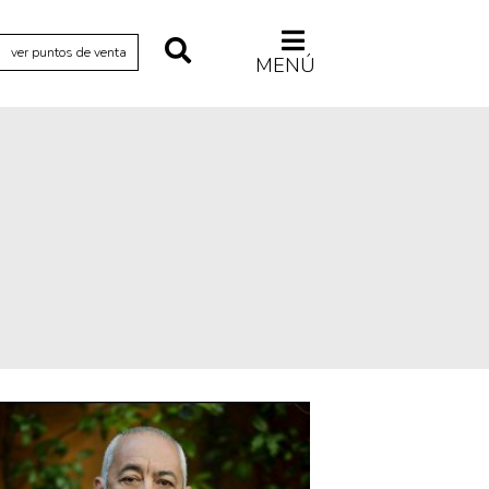
ver puntos de venta
MENÚ
Relecturas
Sociedad
Turismo accidental
Vidas paralelas
Voces y lecturas