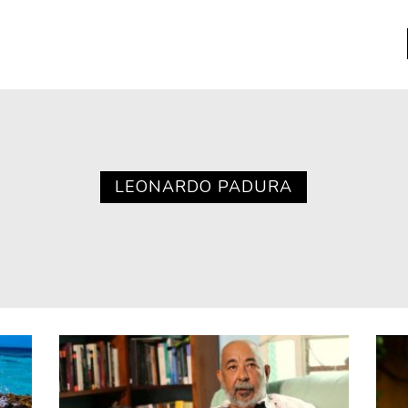
a
Libros usados
nario portátil de la literatura
LEONARDO PADURA
a
Literatura
entos
Medioambiente
entos
Narrativas visuales
reserva
Pensamiento
ia
Pensamiento ilustrado
ia material de los libros
Personaje
as mentales
Personajes secundarios
Política