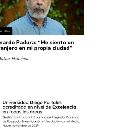
RATURA
nardo Padura: “Me siento un
ranjero en mi propia ciudad”
atías Hinojosa