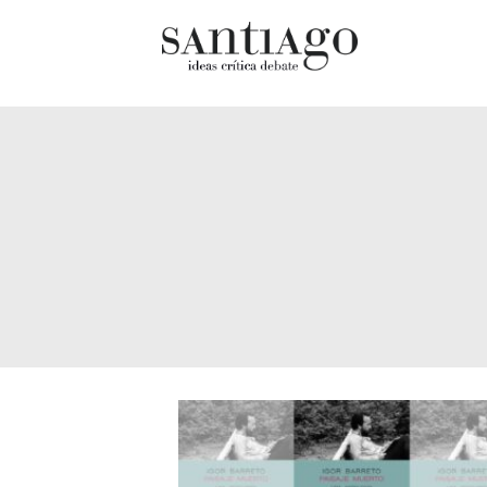
Cultur
Actualidad
Diccio
Archivo Cenfoto-UDP
chilen
Arquetipos de situación
Docum
Artes visuales
Fragm
Ciencia
Gran 
Cine y televisión
Histor
Ciudad
Histor
Cómics
Lagun
Críticas
Libros