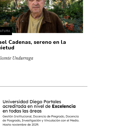
RATURA
ael Cadenas, sereno en la
uietud
icente Undurraga