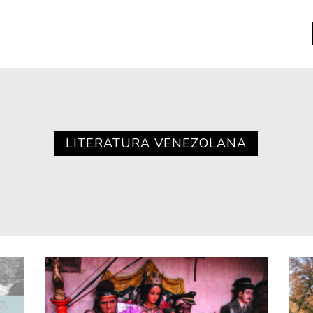
a
Libros usados
nario portátil de la literatura
LITERATURA VENEZOLANA
a
Literatura
entos
Medioambiente
entos
Narrativas visuales
reserva
Pensamiento
ia
Pensamiento ilustrado
ia material de los libros
Personaje
as mentales
Personajes secundarios
Política