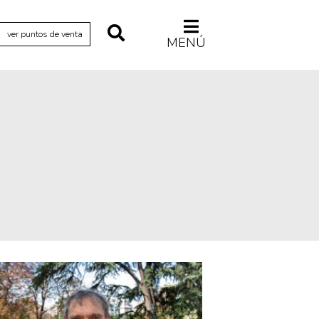
ver puntos de venta
MENÚ
Relecturas
Sociedad
Turismo accidental
Vidas paralelas
Voces y lecturas