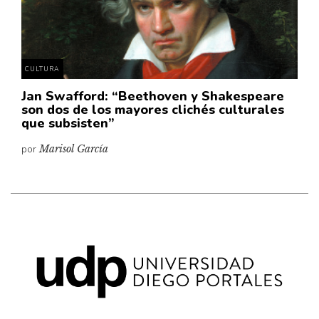
Pensamiento ilustrado
Personaje
Personajes secundarios
CULTURA
Política
Jan Swafford: “Beethoven y Shakespeare
Relecturas
son dos de los mayores clichés culturales
que subsisten”
Sociedad
por
Marisol García
Turismo accidental
Vidas paralelas
Voces y lecturas