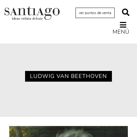
ver puntos de venta
MENÚ
Actualidad
Archivo Cenfoto-UDP
Arquetipos de situación
Artes visuales
LUDWIG VAN BEETHOVEN
Ciencia
Cine y televisión
Ciudad
Cómics
Críticas