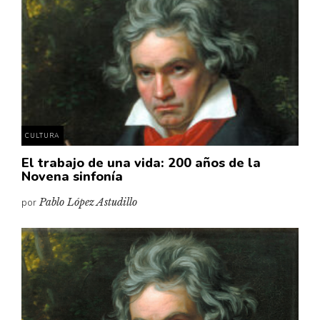
Cultura
Diccionario portátil de la literatura chilena
Documentos
Fragmentos
Gran reserva
Historia
Historia material de los libros
CULTURA
Lagunas mentales
El trabajo de una vida: 200 años de la
Novena sinfonía
Libros
por
Pablo López Astudillo
Libros usados
Literatura
Medioambiente
Narrativas visuales
Pensamiento