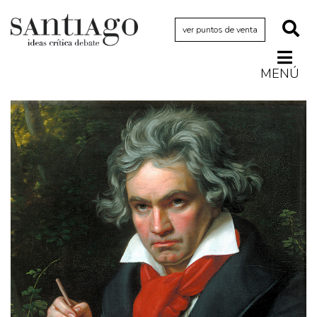
ver puntos de venta
MENÚ
Actualidad
Archivo Cenfoto-UDP
Arquetipos de situación
Artes visuales
Ciencia
Cine y televisión
Ciudad
Cómics
Críticas