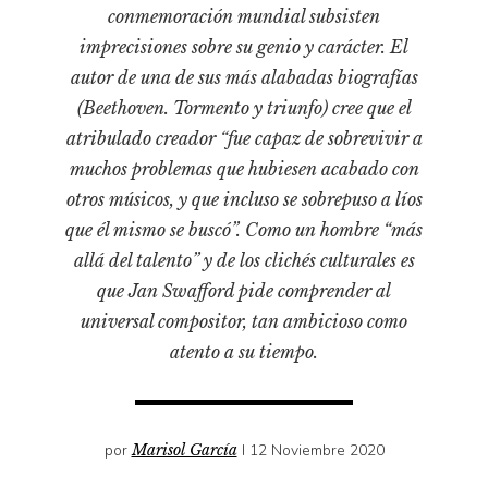
Pensamiento ilustrado
conmemoración mundial subsisten
imprecisiones sobre su genio y carácter. El
Personaje
autor de una de sus más alabadas biografías
Personajes secundarios
(Beethoven. Tormento y triunfo) cree que el
Política
atribulado creador “fue capaz de sobrevivir a
Relecturas
muchos problemas que hubiesen acabado con
Sociedad
otros músicos, y que incluso se sobrepuso a líos
que él mismo se buscó”. Como un hombre “más
Turismo accidental
allá del talento” y de los clichés culturales es
Vidas paralelas
que Jan Swafford pide comprender al
Voces y lecturas
universal compositor, tan ambicioso como
atento a su tiempo.
por
Marisol García
I 12 Noviembre 2020