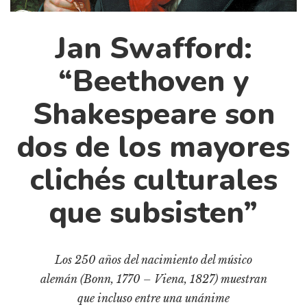
Cultura
Diccionario portátil de la literatura chilena
Jan Swafford:
Documentos
Fragmentos
“Beethoven y
Gran reserva
Shakespeare son
Historia
Historia material de los libros
dos de los mayores
Lagunas mentales
clichés culturales
Libros
que subsisten”
Libros usados
Literatura
Medioambiente
Los 250 años del nacimiento del músico
Narrativas visuales
alemán (Bonn, 1770 – Viena, 1827) muestran
Pensamiento
que incluso entre una unánime