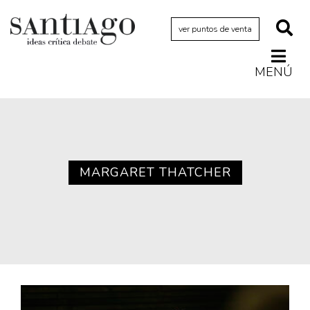
ver puntos de venta
MENÚ
Actualidad
Archivo Cenfoto-UDP
Arquetipos de situación
Artes visuales
MARGARET THATCHER
Ciencia
Cine y televisión
Ciudad
Cómics
Críticas