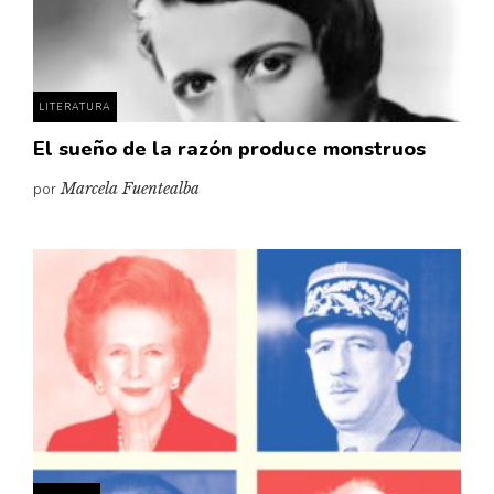
Pensamiento ilustrado
Personaje
Personajes secundarios
LITERATURA
Política
El sueño de la razón produce monstruos
Relecturas
por
Marcela Fuentealba
Sociedad
Turismo accidental
Vidas paralelas
Voces y lecturas