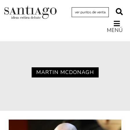
ver puntos de venta
MENÚ
Actualidad
Archivo Cenfoto-UDP
Arquetipos de situación
Artes visuales
MARTIN MCDONAGH
Ciencia
Cine y televisión
Ciudad
Cómics
Críticas