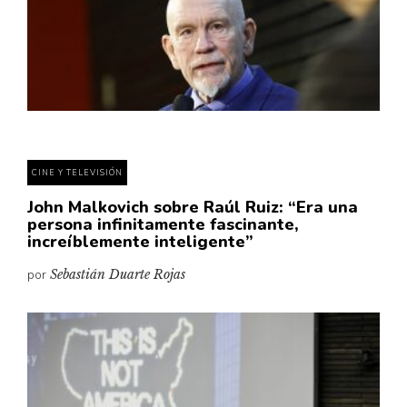
Cultura
Diccionario portátil de la literatura chilena
Documentos
Fragmentos
Gran reserva
Historia
Historia material de los libros
CINE Y TELEVISIÓN
Lagunas mentales
John Malkovich sobre Raúl Ruiz: “Era una
persona infinitamente fascinante,
Libros
increíblemente inteligente”
Libros usados
por
Sebastián Duarte Rojas
Literatura
Medioambiente
Narrativas visuales
Pensamiento