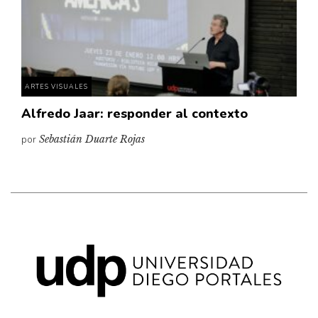
Pensamiento ilustrado
Personaje
Personajes secundarios
Política
ARTES VISUALES
Relecturas
Alfredo Jaar: responder al contexto
Sociedad
por
Sebastián Duarte Rojas
Turismo accidental
Vidas paralelas
Voces y lecturas