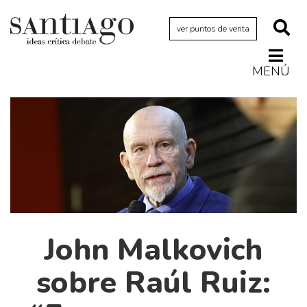
ver puntos de venta
MENÚ
Actualidad
Archivo Cenfoto-UDP
Arquetipos de situación
Artes visuales
Ciencia
Cine y televisión
Ciudad
John Malkovich
Cómics
sobre Raúl Ruiz:
Críticas