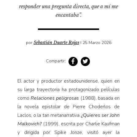
Pensamiento ilustrado
responder una pregunta directa, que a mí me
Personaje
encantaba”.
Personajes secundarios
Política
por
Sebastián Duarte Rojas
I 25 Marzo 2026
Relecturas
Sociedad
Compartir:
Turismo accidental
Vidas paralelas
El actor y productor estadounidense, quien en
Voces y lecturas
su larga trayectoria ha protagonizado películas
como
Relaciones peligrosas
(1988), basada en
la novela epistolar de Pierre Choderlos de
Laclos, o la tan metanarrativa
¿Quieres ser John
Malkovich?
(1999), escrita por Charlie Kaufman
y dirigida por Spike Jonze, visitó ayer la