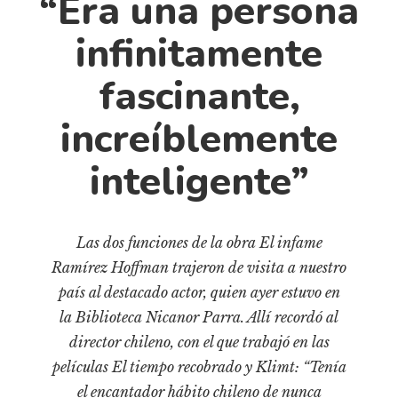
“Era una persona
Cultura
Diccionario portátil de la literatura chilena
infinitamente
Documentos
fascinante,
Fragmentos
Gran reserva
increíblemente
Historia
inteligente”
Historia material de los libros
Lagunas mentales
Libros
Las dos funciones de la obra El infame
Libros usados
Ramírez Hoffman trajeron de visita a nuestro
país al destacado actor, quien ayer estuvo en
Literatura
la Biblioteca Nicanor Parra. Allí recordó al
Medioambiente
director chileno, con el que trabajó en las
Narrativas visuales
películas El tiempo recobrado y Klimt: “Tenía
Pensamiento
el encantador hábito chileno de nunca