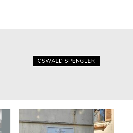
a
Libros usados
nario portátil de la literatura
OSWALD SPENGLER
a
Literatura
entos
Medioambiente
entos
Narrativas visuales
reserva
Pensamiento
ia
Pensamiento ilustrado
ia material de los libros
Personaje
as mentales
Personajes secundarios
Política