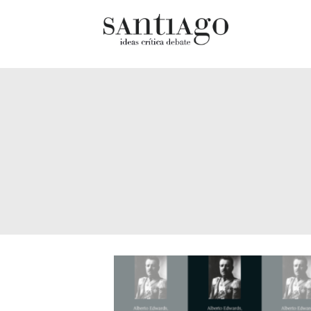
Cultur
Actualidad
Diccio
Archivo Cenfoto-UDP
chilen
Arquetipos de situación
Docum
Artes visuales
Fragm
Ciencia
Gran 
Cine y televisión
Histor
Ciudad
Histor
Cómics
Lagun
Críticas
Libros