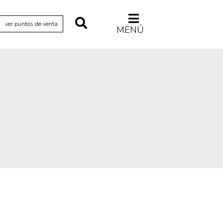
ver puntos de venta
MENÚ
Relecturas
Sociedad
Turismo accidental
Vidas paralelas
Voces y lecturas