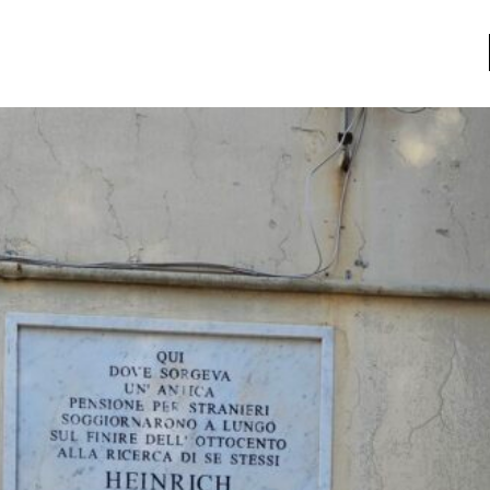
a
Libros usados
nario portátil de la literatura
a
Literatura
entos
Medioambiente
entos
Narrativas visuales
reserva
Pensamiento
ia
Pensamiento ilustrado
ia material de los libros
Personaje
as mentales
Personajes secundarios
Política