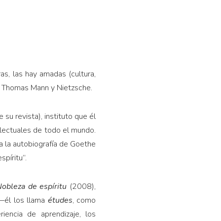
s, las hay amadas (cultura,
n Thomas Mann y Nietzsche.
su revista), instituto que él
lectuales de todo el mundo.
a la autobiografía de Goethe
píritu”.
obleza de espíritu
(2008),
 —él los llama
études
, como
encia de aprendizaje, los