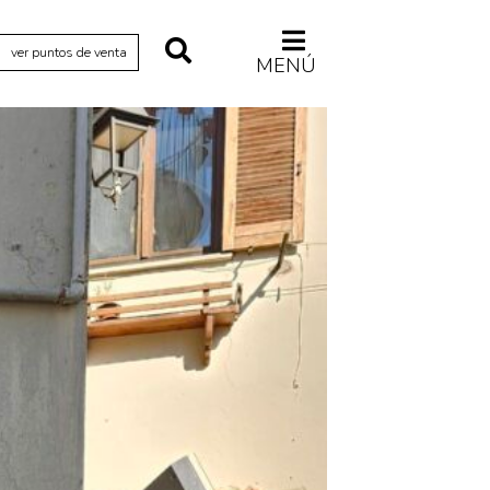
ver puntos de venta
MENÚ
Relecturas
Sociedad
Turismo accidental
Vidas paralelas
Voces y lecturas