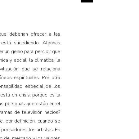
que deberían ofrecer a las
 está sucediendo. Algunas
er un genio para percibir que
ica y social, la climática, la
ilización que se relaciona
eos espirituales. Por otra
nsabilidad especial de los
está en crisis, porque es la
smas personas que están en el
gramas de televisión necios?
, por definición, cuando se
pensadores, los artistas. Es
fo del mercado y los valores