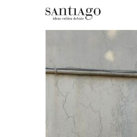
Cultur
Actualidad
Diccio
Archivo Cenfoto-UDP
chilen
Arquetipos de situación
Docum
Artes visuales
Fragm
Ciencia
Gran 
Cine y televisión
Histor
Ciudad
Histor
Cómics
Lagun
Críticas
Libros