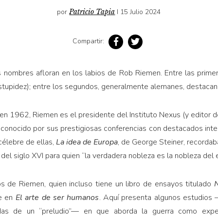
por
Patricio Tapia
I 15 Julio 2024
Compartir:
 nombres afloran en los labios de Rob Riemen. Entre las primera
 estupidez); entre los segundos, generalmente alemanes, destaca
en 1962, Riemen es el presidente del Instituto Nexus (y editor de 
conocido por sus prestigiosas conferencias con destacados inte
célebre de ellas,
La idea de Europa
, de George Steiner, recordab
del siglo XVI para quien “la verdadera nobleza es la nobleza del es
os de Riemen, quien incluso tiene un libro de ensayos titulado
N
te en
El arte de ser humanos
. Aquí presenta algunos estudios
idas de un “preludio”— en que aborda la guerra como experi