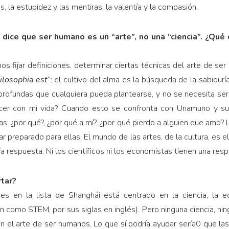
 la estupidez y las mentiras, la valentía y la compasión.
o dice que ser humano es un “arte”, no una “ciencia”. ¿Qu
mos fijar definiciones, determinar ciertas técnicas del arte de s
ilosophia est
”: el cultivo del alma es la búsqueda de la sabiduría
ofundas que cualquiera pueda plantearse, y no se necesita ser 
cer con mi vida? Cuando esto se confronta con Unamuno y su s
as: ¿por qué?, ¿por qué a mí?, ¿por qué pierdo a alguien que amo?
r preparado para ellas. El mundo de las artes, de la cultura, es 
a respuesta. Ni los científicos ni los economistas tienen una resp
tar?
des en la lista de Shanghái está centrado en la ciencia, la e
como STEM, por sus siglas en inglés). Pero ninguna ciencia, ni
 el arte de ser humanos. Lo que sí podría ayudar sería0 que las