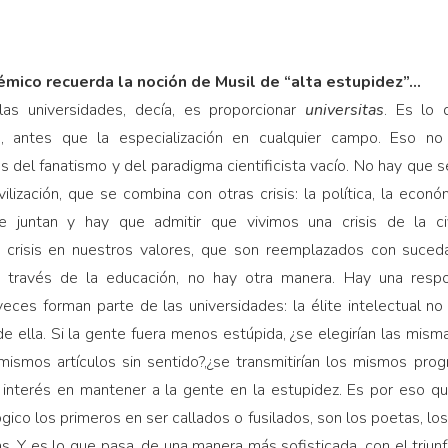
démico recuerda la noción de Musil de “alta estupidez”…
las universidades, decía, es proporcionar
universitas
. Es lo 
, antes que la especialización en cualquier campo. Eso no
 del fanatismo y del paradigma cientificista vacío. No hay que s
ilización, que se combina con otras crisis: la política, la económ
se juntan y hay que admitir que vivimos una crisis de la civ
crisis en nuestros valores, que son reemplazados con sucedán
 a través de la educación, no hay otra manera. Hay una respo
eces forman parte de las universidades: la élite intelectual no 
ir de ella. Si la gente fuera menos estúpida, ¿se elegirían las mi
 mismos artículos sin sentido?,¿se transmitirían los mismos pro
interés en mantener a la gente en la estupidez. Es por eso que
co los primeros en ser callados o fusilados, son los poetas, los 
as. Y es lo que pasa, de una manera más sofisticada, con el triun