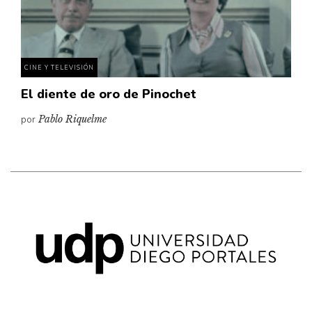
Pensamiento ilustrado
Personaje
Personajes secundarios
CINE Y TELEVISIÓN
Política
El diente de oro de Pinochet
Relecturas
por
Pablo Riquelme
Sociedad
Turismo accidental
Vidas paralelas
Voces y lecturas