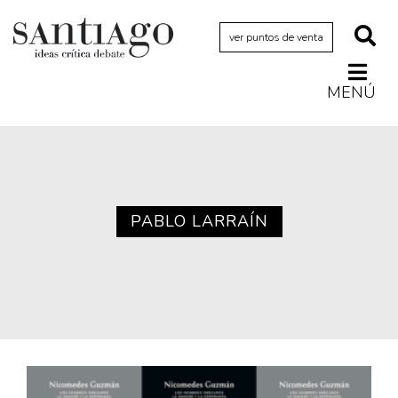
ver puntos de venta
MENÚ
Actualidad
Archivo Cenfoto-UDP
Arquetipos de situación
Artes visuales
PABLO LARRAÍN
Ciencia
Cine y televisión
Ciudad
Cómics
Críticas