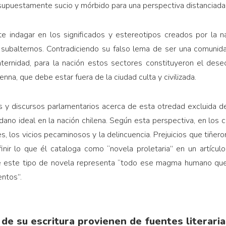
 supuestamente sucio y mórbido para una perspectiva distanciada re
e indagar en los significados y estereotipos creados por la n
 subalternos. Contradiciendo su falso lema de ser una comunid
fraternidad, para la nación estos sectores constituyeron el dese
na, que debe estar fuera de la ciudad culta y civilizada.
y discursos parlamentarios acerca de esta otredad excluida d
ano ideal en la nación chilena. Según esta perspectiva, en los c
es, los vicios pecaminosos y la delincuencia. Prejuicios que tiñero
ir lo que él cataloga como “novela proletaria” en un artículo
e este tipo de novela representa “todo ese magma humano que 
entos”.
de su escritura provienen de fuentes literaria