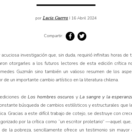
por
Lucía Guerra
I 16 Abril 2024
Compartir:
cuciosa investigación que, sin duda, requirió infinitas horas de t
aron otorgarles a los futuros lectores de esta edición crítica 
Nicomedes Guzmán sino también un valioso resumen de los asp
 de un importante cambio artístico en la literatura chilena.
s ediciones de
Los hombres oscuros
y
La sangre y la esperanz
onstante búsqueda de cambios estilísticos y estructurales que l
ca. Gracias a este difícil trabajo de cotejo, se destruye con cr
izado por la crítica como “un escritor proletario” —aquel que, 
 de la pobreza, sencillamente ofrece un testimonio sin mayor e