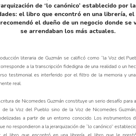
arquización de ‘lo canónico’ establecido por la 
ades: el libro que encontró en una librería, el
e recomendó el dueño de un negocio donde se v
se arrendaban los más actuales.
oducción literaria de Guzmán se calificó como “la Voz del Puebl
corresponde a la transcripción fidedigna de una realidad o un 
so testimonial es interferido por el filtro de la memoria y un
mente real.
critura de Nicomedes Guzmán constituye un serio desafío para aq
ata de la Voz del Pueblo sino de la Voz de Nicomedes Guzmán,
odelizadas a partir de un entorno conocido. Los instrumentos d
que no respondieron a la jerarquización de “lo canónico” establecido
: el libro que encontró en una librería, el libro que le prest