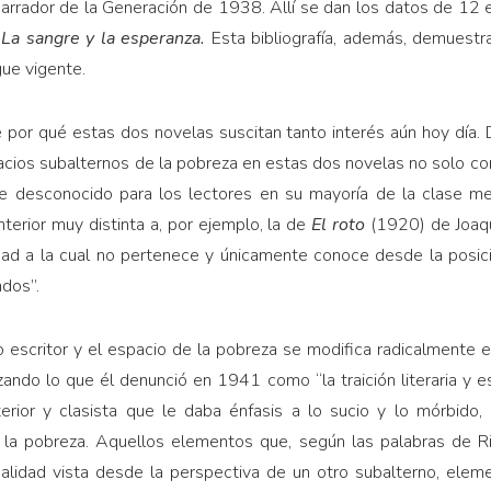
rador de la Generación de 1938. Allí se dan los datos de 12 
e
La sangre y la esperanza.
Esta bibliografía, además, demuestra 
gue vigente.
por qué estas dos novelas suscitan tanto interés aún hoy día. 
pacios subalternos de la pobreza en estas dos novelas no solo con
 desconocido para los lectores en su mayoría de la clase med
nterior muy distinta a, por ejemplo, la de
El roto
(1920) de Joaqu
idad a la cual no pertenece y únicamente conoce desde la posici
ndos”.
to escritor y el espacio de la pobreza se modifica radicalmente 
o lo que él denunció en 1941 como “la traición literaria y est
erior y clasista que le daba énfasis a lo sucio y lo mórbido,
 la pobreza. Aquellos elementos que, según las palabras de R
ealidad vista desde la perspectiva de un otro subalterno, eleme