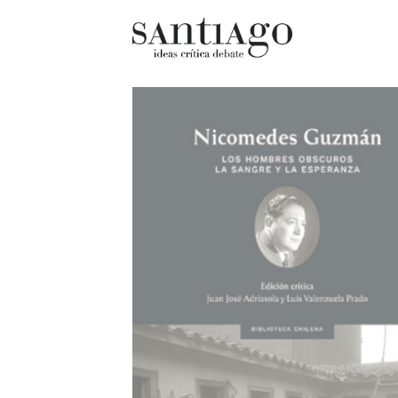
Cultur
Actualidad
Diccio
Archivo Cenfoto-UDP
chilen
Arquetipos de situación
Docum
Artes visuales
Fragm
Ciencia
Gran 
Cine y televisión
Histor
Ciudad
Histor
Cómics
Lagun
Críticas
Libros