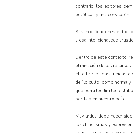
contrario, los editores d
estéticas y una convicción 
Sus modificaciones enfocada
a esa intencionalidad artíst
Dentro de este contexto, re
eliminación de los recursos 
élite letrada para indicar lo
de “lo culto” como norma y m
que borra los límites estable
perdura en nuestro país.
Muy ardua debe haber sido l
los chilenismos y expresion
críticas, cuyo objetivo es 