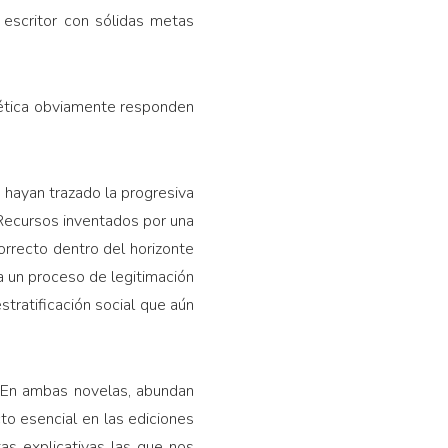
escritor con sólidas metas
poética obviamente responden
 hayan trazado la progresiva
. Recursos inventados por una
ncorrecto dentro del horizonte
 a un proceso de legitimación
estratificación social que aún
a. En ambas novelas, abundan
to esencial en las ediciones
tas explicativas las que nos