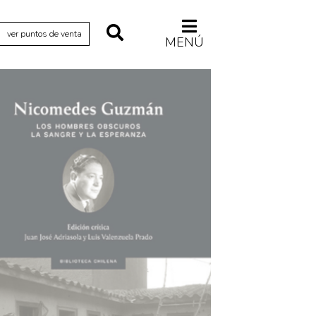
ver puntos de venta
MENÚ
Relecturas
Sociedad
Turismo accidental
Vidas paralelas
Voces y lecturas