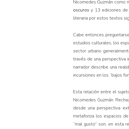
Nicomedes Guzmán como nar
oscuros
y 13 ediciones d
literaria por estos textos si
Cabe entonces preguntarse 
estudios culturales, los es
sector urbano generalmente
través de una perspectiva i
narrador describe una real
incursiones en los “bajos fo
Esta relación entre el suje
Nicomedes Guzmán. Rechazand
desde una perspectiva ext
metaforiza los espacios de
“mal gusto” son, en esta r