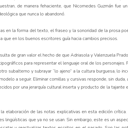
emuestran, de manera fehaciente, que Nicomedes Guzmán fue un 
ideológica que nunca lo abandonó.
s en la forma del texto, el fraseo y la sonoridad de la prosa 
ica que en los buenos escritores guía hacia cambios precisos.
sulta de gran valor el hecho de que Adriasola y Valenzuela Prado
tipográficos para representar el lenguaje oral de los personajes
 otro subalterno y subrayar “lo ajeno” a la cultura burguesa, lo i
odelo a seguir. Eliminar comillas y cursivas responde, sin duda,
cidos por una jerarquía cultural inserta y producto de la tajante 
a elaboración de las notas explicativas en esta edición crític
es lingüísticas que ya no se usan. Sin embargo, este es un aspec
rescatar y reactualizar textos escritos en el pasado. Son las no