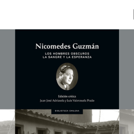
a
Libros usados
nario portátil de la literatura
a
Literatura
entos
Medioambiente
entos
Narrativas visuales
reserva
Pensamiento
ia
Pensamiento ilustrado
ia material de los libros
Personaje
as mentales
Personajes secundarios
Política