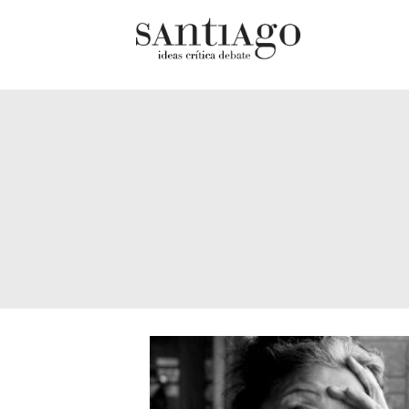
Cultur
Actualidad
Diccio
Archivo Cenfoto-UDP
chilen
Arquetipos de situación
Docum
Artes visuales
Fragm
Ciencia
Gran 
Cine y televisión
Histor
Ciudad
Histor
Cómics
Lagun
Críticas
Libros