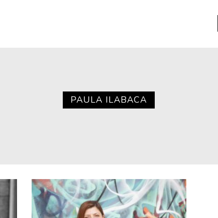
a
Libros usados
nario portátil de la literatura
PAULA ILABACA
a
Literatura
entos
Medioambiente
entos
Narrativas visuales
reserva
Pensamiento
ia
Pensamiento ilustrado
ia material de los libros
Personaje
as mentales
Personajes secundarios
Política