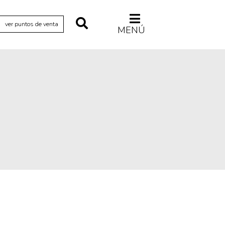
ver puntos de venta
MENÚ
Relecturas
Sociedad
Turismo accidental
Vidas paralelas
Voces y lecturas