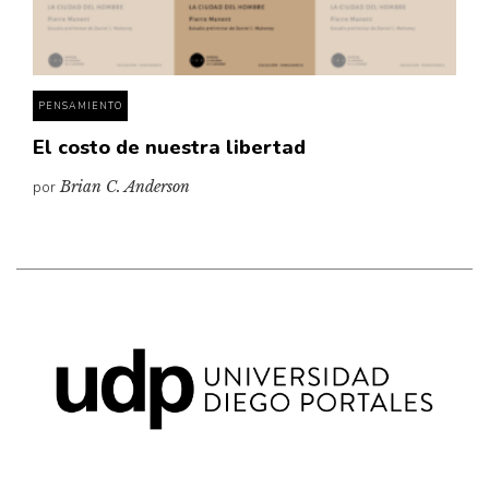
Pensamiento ilustrado
Personaje
Personajes secundarios
PENSAMIENTO
Política
El costo de nuestra libertad
Relecturas
por
Brian C. Anderson
Sociedad
Turismo accidental
Vidas paralelas
Voces y lecturas