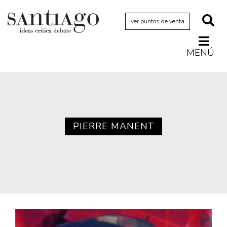
ver puntos de venta
MENÚ
Actualidad
Archivo Cenfoto-UDP
Arquetipos de situación
Artes visuales
PIERRE MANENT
Ciencia
Cine y televisión
Ciudad
Cómics
Críticas